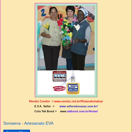
Pincéis Condor >
www.condor.ind.br/PinturaArtistica/
E.V.A. Seller >
www.sellereducacao.com.br/
Cola Tek Bond > www.
tekbond.com.br/Home/
Soniaeva - Artesanato EVA