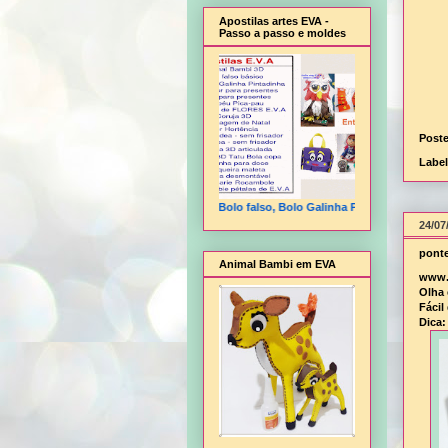
Apostilas artes EVA -
Passo a passo e moldes
Post
Labe
Animal Bambi 3D, Bolo falso, Bolo Galinha Pintadinha, Cesta flor
24/07
ponte
Animal Bambi em EVA
www.
Olha
Fácil
Dica: