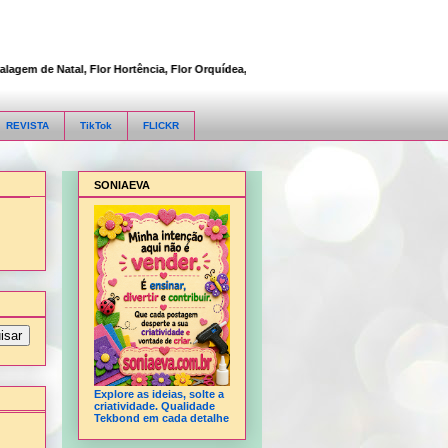
m de Natal, Flor Hortência, Flor Orquídea, Flor Rosa, Fofucha 3D articulada, Fofuch
REVISTA
TikTok
FLICKR
SONIAEVA
Explore as ideias, solte a
criatividade. Qualidade
Tekbond em cada detalhe