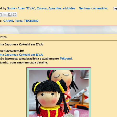
ed by
Sonia - Artes "E.V.A", Cursos, Apostilas, e Moldes
Nenhum comentário:
ls:
CAPAS
,
flores
,
TEKBOND
/2026
ha Japonesa Kokeshi em E.V.A
soniaeva.com.br/
ha Japonesa Kokeshi em E.V.A
ção japonesa, alma brasileira e acabamento
Tekbond
.
 à mão, com amor em cada detalhe.