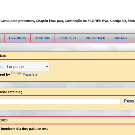
s
esta para presentes, Chapéu Pica-pau, Confecção de FLORES EVA, Coruja 3D, Embalage
FACEBOOK
YOUTUBE
PINTEREST
INFLUENCER
MOLDES
late
red by
Translate
isar este blog
/2026
-bombom dia dos pais em eva