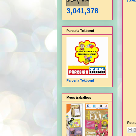
Port
3,041,378
Parceria Tekbond
Parceria Tekbond
Meus trabalhos
Post