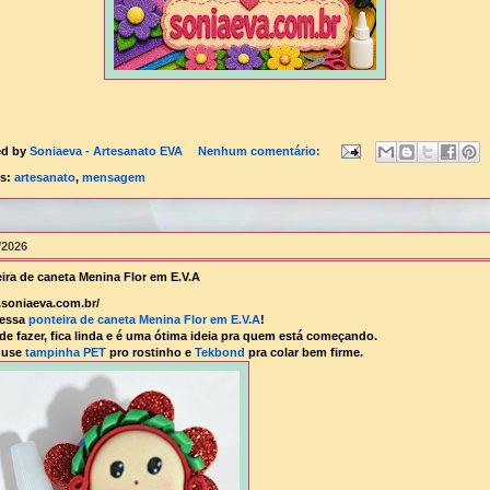
ed by
Soniaeva - Artesanato EVA
Nenhum comentário:
ls:
artesanato
,
mensagem
, Cesta para presentes, Chapéu Pica-pau, Confecção de FLORES E.V.A, Coruja 3D, Emba
/2026
ira de caneta Menina Flor em E.V.A
soniaeva.com.br/
 essa
ponteira de caneta Menina Flor em E.V.A
!
 de fazer, fica linda e é uma ótima ideia pra quem está começando.
 use
tampinha PET
pro rostinho e
Tekbond
pra colar bem firme.