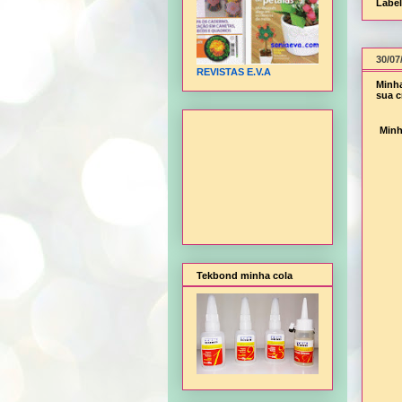
Labe
30/07
REVISTAS E.V.A
Minha
sua c
Minh
Tekbond minha cola