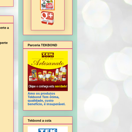
erte a
perte
Parceria TEKBOND
Amo os produtos
Tekbond Tem ótima,
qualidade, custo
benefício, é insuperável.
Tekbond a cola