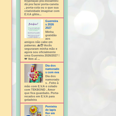
Inspiração pra iniciantes:
dá pra fazer porta-caneta
, porta-cola ou o que sua
criatividade imaginar com
E.V.A glitte...
Guerreira
s 2026
2027
Minha
gratidão
aos
amigos não cabe em
palavras. 🙏🥹 Vocês
seguraram minha mão e
agora sou oficialmente
uma Guerreira 2026/2027 !
👑 Vem aí ...
Dia dos
namorado
s com eva
Dia dos
namorado
s . Feito à
mão com E.V.A e colado
com TEKBOND . Amor
que fica guardado. Porta-
recados em E.V.A para
geladeira
Ponteira
de lapis
flor em