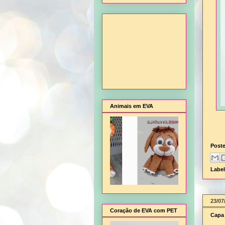
Animais em EVA
Post
Labe
23/07
Coração de EVA com PET
Capa