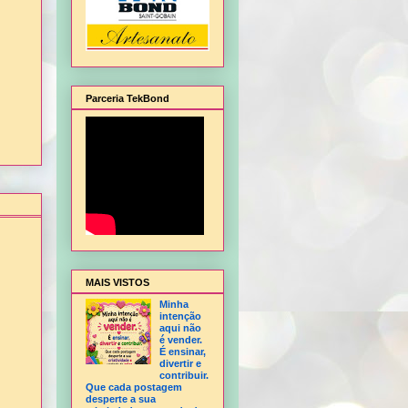
Parceria TekBond
lagem de Natal, Flor Hortência, Flor Orquídea - sem frisador, Flor Rosa - sem frisa
MAIS VISTOS
Minha
intenção
aqui não
é vender.
É ensinar,
divertir e
contribuir.
Que cada postagem
desperte a sua