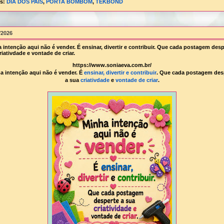
ls:
DIA DOS PAIS
,
PORTA BOMBOM
,
TEKBOND
/2026
 intenção aqui não é vender. É ensinar, divertir e contribuir. Que cada postagem desp
riativdade e vontade de criar.
https://www.soniaeva.com.br/
a intenção aqui não é vender. É
ensinar, divertir e contribuir
. Que cada postagem des
a sua
criativdade
e
vontade de criar
.