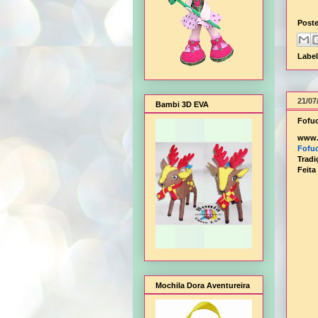
Post
Labe
21/07
Bambi 3D EVA
Fofuc
www.
Fofuc
Tradi
Feita
Mochila Dora Aventureira