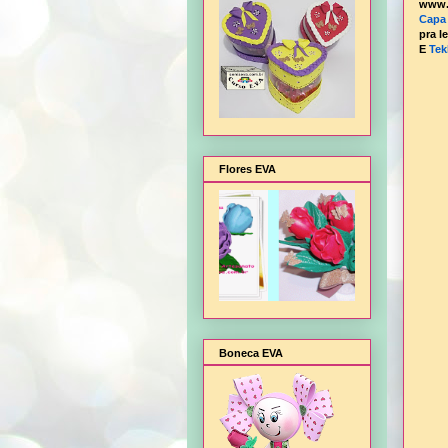
www.
Capa
pra l
E
Te
Flores EVA
Boneca EVA