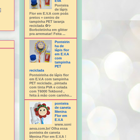
EVA
Ponteira
de lápis
Flor em E.V.A com poás
pretos + centro de
tampinha PET laranja
reciclada ♻️✨
Borboletinha em glitter
pra arrematar! Feita ...
Ponteirin
ha de
lápis flor
em E.V.A
com
tampinha
PET
reciclada
Ponteirinha de lápis flor
em E.V.A com tampinha
PET reciclada , pintada
com tinta PVA e colada
com T6000 Tekbond ,
feita à mão com carinho...
ponteira
de caneta
Menina
Flor em
E.V.A
www.soni
aeva.com.br/ Olha essa
ponteira de caneta
Menina Flor em E.V.A !