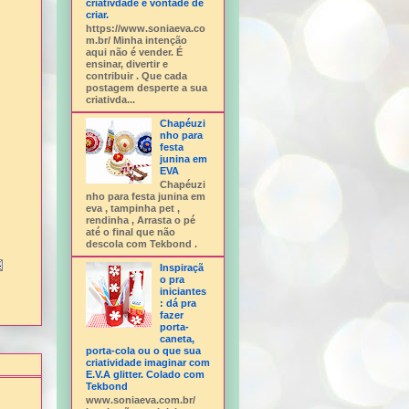
criativdade e vontade de
criar.
https://www.soniaeva.co
m.br/ Minha intenção
aqui não é vender. É
ensinar, divertir e
contribuir . Que cada
postagem desperte a sua
criativda...
Chapéuzi
nho para
festa
junina em
EVA
Chapéuzi
nho para festa junina em
eva , tampinha pet ,
rendinha , Arrasta o pé
até o final que não
descola com Tekbond .
Inspiraçã
o pra
iniciantes
: dá pra
fazer
porta-
caneta,
porta-cola ou o que sua
criatividade imaginar com
E.V.A glitter. Colado com
Tekbond
www.soniaeva.com.br/