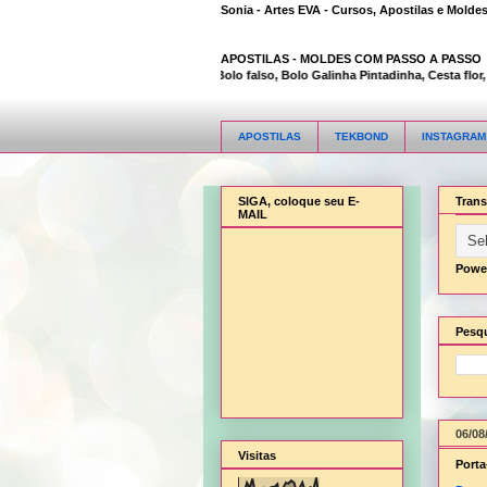
Sonia - Artes EVA - Cursos, Apostilas e Molde
APOSTILAS -
MOLDES COM PASSO A PASSO
Animal Bambi 3D, Bolo falso, Bolo Galinha Pintadinha, Cesta flor, C
APOSTILAS
TEKBOND
INSTAGRAM
SIGA, coloque seu E-
Trans
MAIL
Powe
Pesqu
06/08
Visitas
Porta