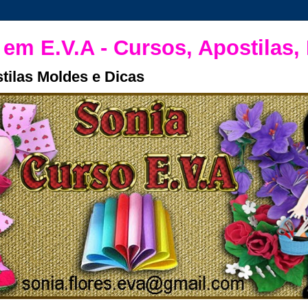
 em E.V.A - Cursos, Apostilas,
tilas Moldes e Dicas