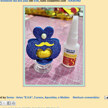
a-bombom
dia dos pais
em
EVA
, tudo coladinho com
TEKBOND
ed by
Sonia - Artes "E.V.A", Cursos, Apostilas, e Moldes
Nenhum comentário: