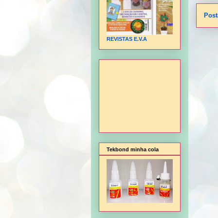
Post
REVISTAS E.V.A
Tekbond minha cola