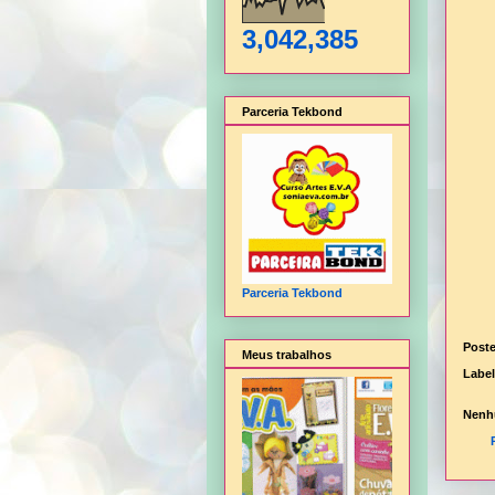
3,042,385
Parceria Tekbond
Parceria Tekbond
Post
Meus trabalhos
Labe
Nenh