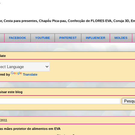
s
Cesta para presentes, Chapéu Pica-pau, Confecção de FLORES EVA, Coruja 3D, Embalag
FACEBOOK
YOUTUBE
PINTEREST
INFLUENCER
MOLDES
late
red by
Translate
isar este blog
/2011
as mães protetor de alimentos em EVA