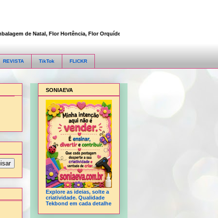
em de Natal, Flor Hortência, Flor Orquídea, Flor Rosa, Fofucha 3D articulada, Fofu
REVISTA
TikTok
FLICKR
SONIAEVA
Explore as ideias, solte a
criatividade. Qualidade
Tekbond em cada detalhe