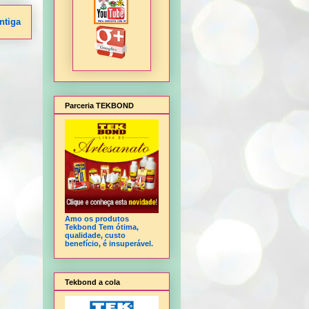
ntiga
Parceria TEKBOND
Amo os produtos
Tekbond Tem ótima,
qualidade, custo
benefício, é insuperável.
Tekbond a cola