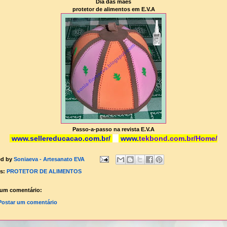
Dia das mães
protetor de alimentos em E.V.A
Passo-a-passo na revista E.V.A
www.sellereducacao.com.br/
www.
tekbond.com.br/Home/
ed by
Soniaeva - Artesanato EVA
ls:
PROTETOR DE ALIMENTOS
um comentário:
Postar um comentário