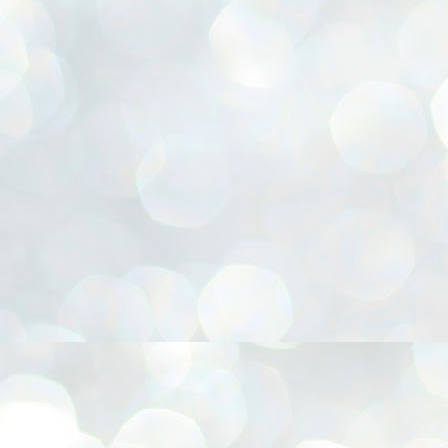
r, Cesta para presentes, Chapéu Pica-pau, Confecção de FLORES E.V.A, Coruja 3D, Emb