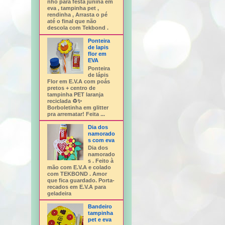
nho para festa junina em
eva , tampinha pet ,
rendinha , Arrasta o pé
até o final que não
descola com Tekbond .
Ponteira
de lapis
flor em
EVA
Ponteira
de lápis
Flor em E.V.A com poás
pretos + centro de
tampinha PET laranja
reciclada ♻️✨
Borboletinha em glitter
pra arrematar! Feita ...
Dia dos
namorado
s com eva
Dia dos
namorado
s . Feito à
mão com E.V.A e colado
com TEKBOND . Amor
que fica guardado. Porta-
recados em E.V.A para
geladeira
Bandeiro
tampinha
pet e eva