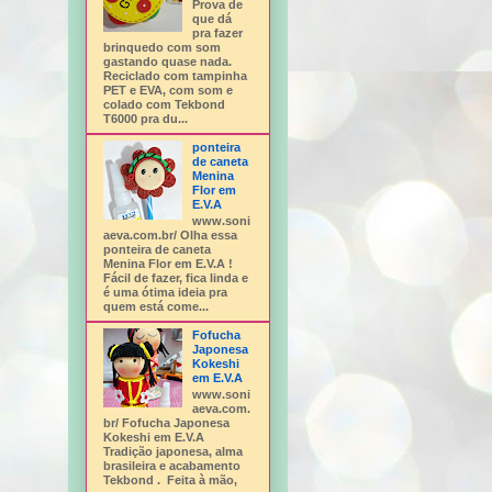
Prova de
que dá
pra fazer
brinquedo com som
gastando quase nada.
Reciclado com tampinha
PET e EVA, com som e
colado com Tekbond
T6000 pra du...
ponteira
de caneta
Menina
Flor em
E.V.A
www.soni
aeva.com.br/ Olha essa
ponteira de caneta
Menina Flor em E.V.A !
Fácil de fazer, fica linda e
é uma ótima ideia pra
quem está come...
Fofucha
Japonesa
Kokeshi
em E.V.A
www.soni
aeva.com.
br/ Fofucha Japonesa
Kokeshi em E.V.A
Tradição japonesa, alma
brasileira e acabamento
Tekbond . Feita à mão,