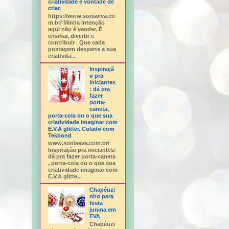
criativdade e vontade de
criar.
https://www.soniaeva.co
m.br/ Minha intenção
aqui não é vender. É
ensinar, divertir e
contribuir . Que cada
postagem desperte a sua
criativda...
Inspiraçã
o pra
iniciantes
: dá pra
fazer
porta-
caneta,
porta-cola ou o que sua
criatividade imaginar com
E.V.A glitter. Colado com
Tekbond
www.soniaeva.com.br/
Inspiração pra iniciantes:
dá pra fazer porta-caneta
, porta-cola ou o que sua
criatividade imaginar com
E.V.A glitte...
Chapéuzi
nho para
festa
junina em
EVA
Chapéuzi