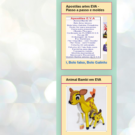
Apostilas artes EVA -
Passo a passo e moldes
Animal Bambi 3D, Bolo falso, Bolo Galinha Pintadinha, Cesta flo
Animal Bambi em EVA