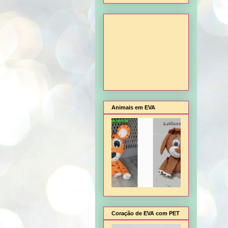
Animais em EVA
Coração de EVA com PET