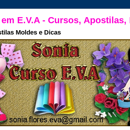
 em E.V.A - Cursos, Apostilas,
tilas Moldes e Dicas