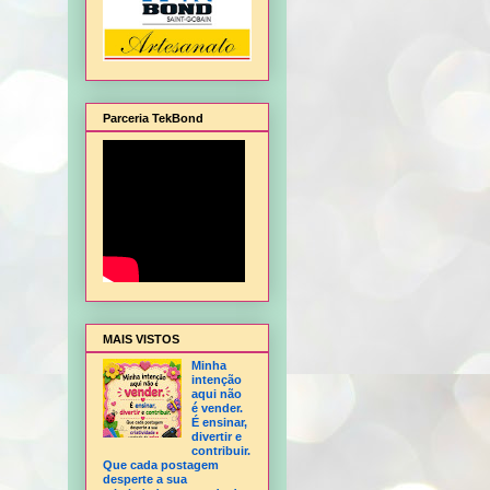
Parceria TekBond
alagem de Natal, Flor Hortência, Flor Orquídea - sem frisador, Flor Rosa - sem fris
MAIS VISTOS
Minha
intenção
aqui não
é vender.
É ensinar,
divertir e
contribuir.
Que cada postagem
desperte a sua