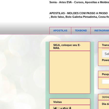
Sonia - Artes EVA - Cursos, Apostilas e Molde
APOSTILAS -
MOLDES COM PASSO A PASSO
Animal Bambi 3D, Bolo falso, Bolo Galinha Pintadinha, Cesta flor, 
APOSTILAS
TEKBOND
INSTAGRAM
SIGA, coloque seu E-
Trans
MAIL
Powe
Pesqu
30/04
Visitas
Dia d