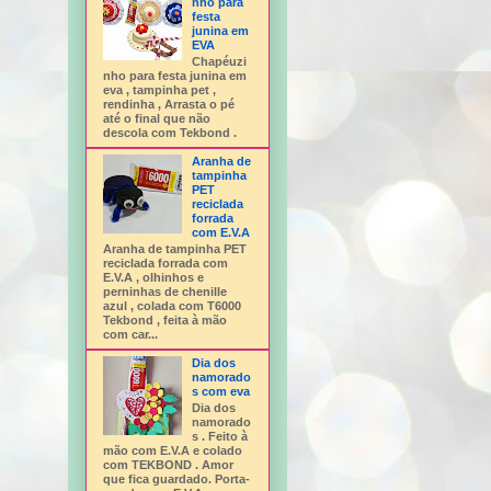
nho para
festa
junina em
EVA
Chapéuzi
nho para festa junina em
eva , tampinha pet ,
rendinha , Arrasta o pé
até o final que não
descola com Tekbond .
Aranha de
tampinha
PET
reciclada
forrada
com E.V.A
Aranha de tampinha PET
reciclada forrada com
E.V.A , olhinhos e
perninhas de chenille
azul , colada com T6000
Tekbond , feita à mão
com car...
Dia dos
namorado
s com eva
Dia dos
namorado
s . Feito à
mão com E.V.A e colado
com TEKBOND . Amor
que fica guardado. Porta-