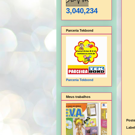
3,040,234
Parceria Tekbond
Parceria Tekbond
Meus trabalhos
Post
Labe