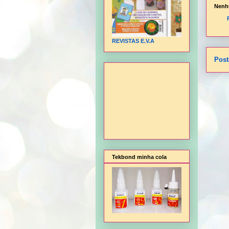
Nenh
REVISTAS E.V.A
Post
Tekbond minha cola