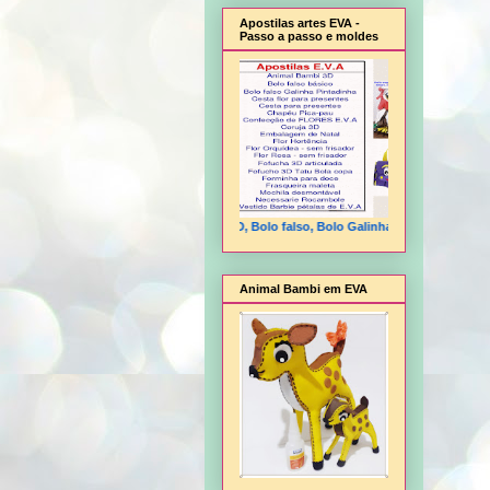
Apostilas artes EVA -
Passo a passo e moldes
Animal Bambi 3D, Bolo falso, Bolo Galinha Pintadinha, Cesta fl
Animal Bambi em EVA