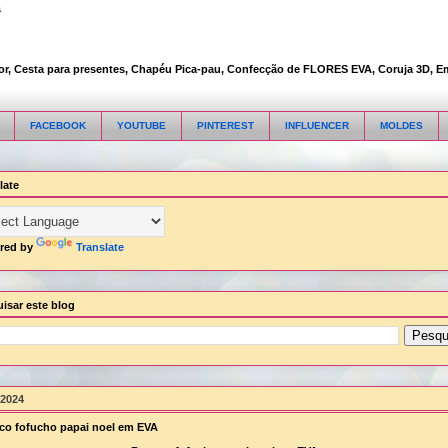
s
 Cesta para presentes, Chapéu Pica-pau, Confecção de FLORES EVA, Coruja 3D, Embala
FACEBOOK
YOUTUBE
PINTEREST
INFLUENCER
MOLDES
late
red by
Translate
isar este blog
/2024
o fofucho papai noel em EVA