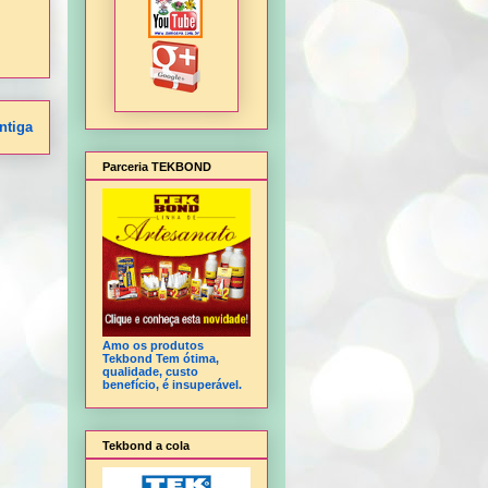
ntiga
Parceria TEKBOND
Amo os produtos
Tekbond Tem ótima,
qualidade, custo
benefício, é insuperável.
Tekbond a cola