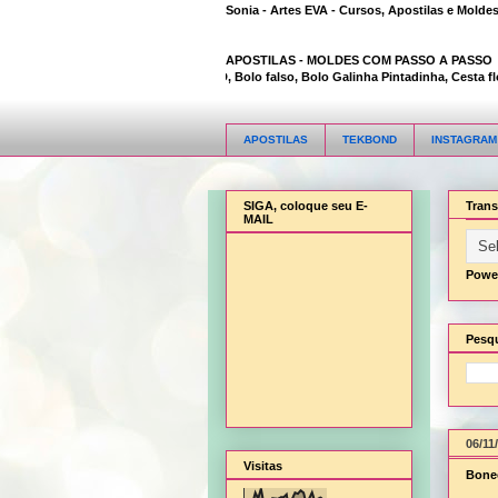
Sonia - Artes EVA - Cursos, Apostilas e Molde
APOSTILAS -
MOLDES COM PASSO A PASSO
Animal Bambi 3D, Bolo falso, Bolo Galinha Pintadinha, Cesta flor,
APOSTILAS
TEKBOND
INSTAGRAM
SIGA, coloque seu E-
Trans
MAIL
Powe
Pesqu
06/11
Visitas
Bonec