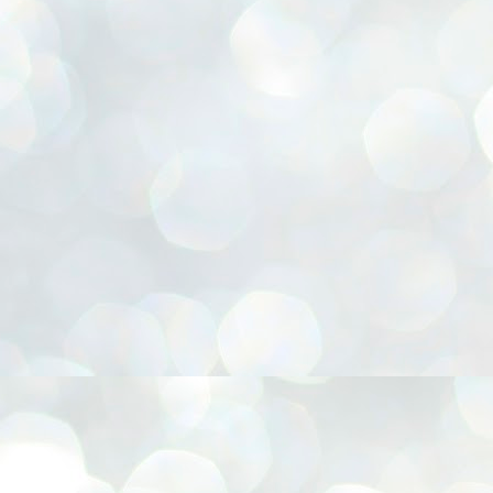
or, Cesta para presentes, Chapéu Pica-pau, Confecção de FLORES E.V.A, Coruja 3D, Em