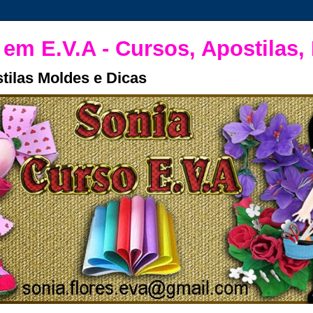
 em E.V.A - Cursos, Apostilas,
tilas Moldes e Dicas