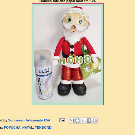
Boneco fofucho papai noel em EVA
ed by
Soniaeva - Artesanato EVA
ls:
FOFUCHA
,
NATAL
,
TEKBOND