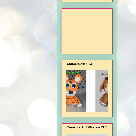
Animais em EVA
Coração de EVA com PET