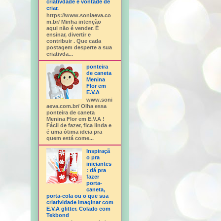
criativdade e vontade de
criar.
https://www.soniaeva.co
m.br/ Minha intenção
aqui não é vender. É
ensinar, divertir e
contribuir . Que cada
postagem desperte a sua
criativda...
ponteira
de caneta
Menina
Flor em
E.V.A
www.soni
aeva.com.br/ Olha essa
ponteira de caneta
Menina Flor em E.V.A !
Fácil de fazer, fica linda e
é uma ótima ideia pra
quem está come...
Inspiraçã
o pra
iniciantes
: dá pra
fazer
porta-
caneta,
porta-cola ou o que sua
criatividade imaginar com
E.V.A glitter. Colado com
Tekbond