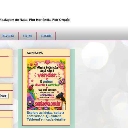
gem de Natal, Flor Hortência, Flor Orquídea, Flor Rosa, Fofucha 3D articulada, Fof
REVISTA
TikTok
FLICKR
SONIAEVA
Explore as ideias, solte a
criatividade. Qualidade
Tekbond em cada detalhe