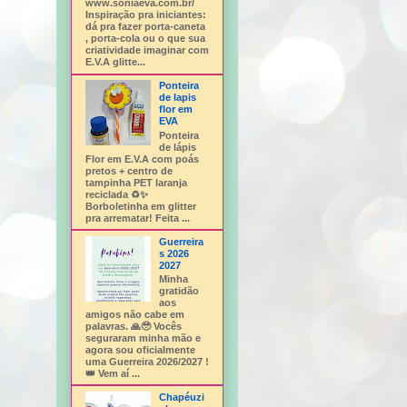
www.soniaeva.com.br/
Inspiração pra iniciantes:
dá pra fazer porta-caneta
, porta-cola ou o que sua
criatividade imaginar com
E.V.A glitte...
Ponteira
de lapis
flor em
EVA
Ponteira
de lápis
Flor em E.V.A com poás
pretos + centro de
tampinha PET laranja
reciclada ♻️✨
Borboletinha em glitter
pra arrematar! Feita ...
Guerreira
s 2026
2027
Minha
gratidão
aos
amigos não cabe em
palavras. 🙏🥹 Vocês
seguraram minha mão e
agora sou oficialmente
uma Guerreira 2026/2027 !
👑 Vem aí ...
Chapéuzi