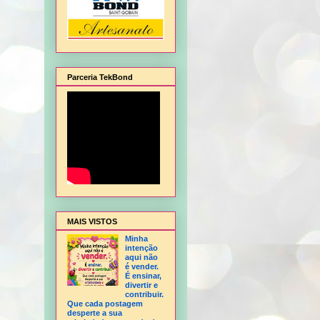
Parceria TekBond
balagem de Natal, Flor Hortência, Flor Orquídea - sem frisador, Flor Rosa - sem fri
MAIS VISTOS
Minha
intenção
aqui não
é vender.
É ensinar,
divertir e
contribuir.
Que cada postagem
desperte a sua