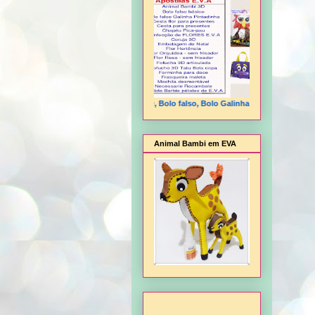
Animal Bambi 3D, Bolo falso, Bolo Galinha Pintadinha, Cesta flo
Animal Bambi em EVA