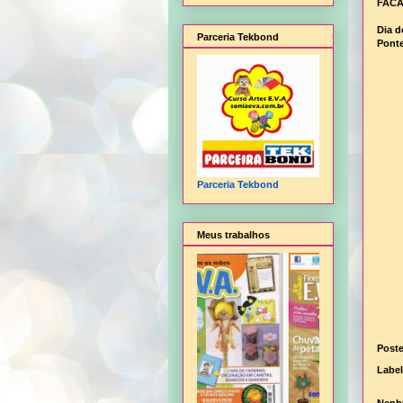
FACA
Dia d
Parceria Tekbond
Ponte
Parceria Tekbond
Meus trabalhos
Post
Labe