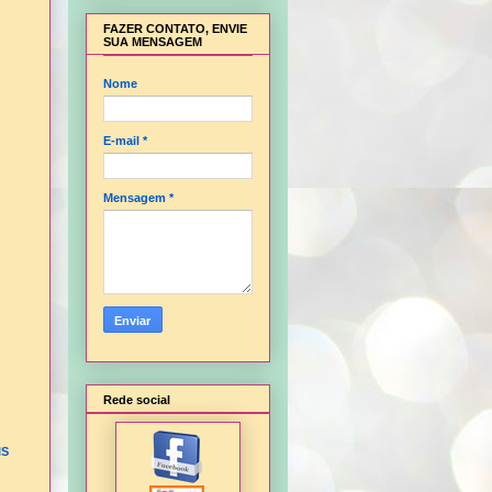
FAZER CONTATO, ENVIE
SUA MENSAGEM
Nome
E-mail
*
Mensagem
*
Rede social
IS