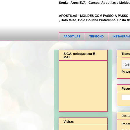
Sonia - Artes EVA - Cursos, Apostilas e Molde
APOSTILAS -
MOLDES COM PASSO A PASSO
Animal Bambi 3D, Bolo falso, Bolo Galinha Pintadinha, Cesta flor, 
APOSTILAS
TEKBOND
INSTAGRAM
SIGA, coloque seu E-
Trans
MAIL
Powe
Pesqu
09/10
Visitas
Ponte