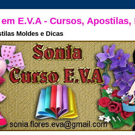
 em E.V.A - Cursos, Apostilas,
tilas Moldes e Dicas