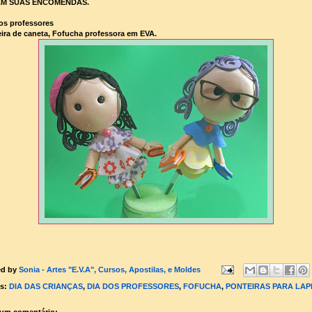
M SUAS ENCOMENDAS.
os professores
ira de caneta, Fofucha professora em EVA.
ed by
Sonia - Artes "E.V.A", Cursos, Apostilas, e Moldes
ls:
DIA DAS CRIANÇAS
,
DIA DOS PROFESSORES
,
FOFUCHA
,
PONTEIRAS PARA LAP