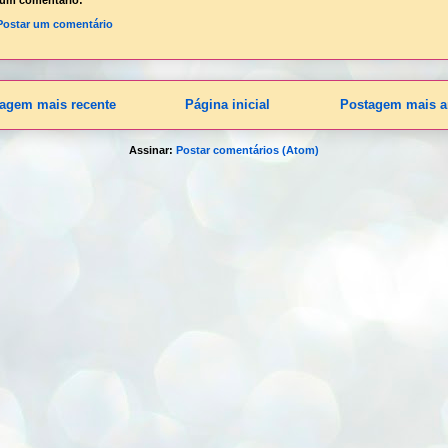
um comentário:
Postar um comentário
agem mais recente
Página inicial
Postagem mais a
Assinar:
Postar comentários (Atom)