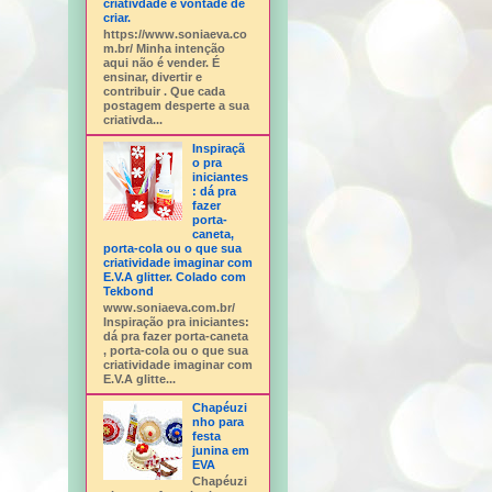
criativdade e vontade de
criar.
https://www.soniaeva.co
m.br/ Minha intenção
aqui não é vender. É
ensinar, divertir e
contribuir . Que cada
postagem desperte a sua
criativda...
Inspiraçã
o pra
iniciantes
: dá pra
fazer
porta-
caneta,
porta-cola ou o que sua
criatividade imaginar com
E.V.A glitter. Colado com
Tekbond
www.soniaeva.com.br/
Inspiração pra iniciantes:
dá pra fazer porta-caneta
, porta-cola ou o que sua
criatividade imaginar com
E.V.A glitte...
Chapéuzi
nho para
festa
junina em
EVA
Chapéuzi