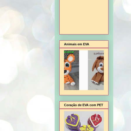
Animais em EVA
Coração de EVA com PET