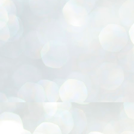
r, Cesta para presentes, Chapéu Pica-pau, Confecção de FLORES E.V.A, Coruja 3D, Emb