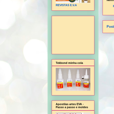
Nenh
REVISTAS E.V.A
Post
Tekbond minha cola
Apostilas artes EVA -
Passo a passo e moldes