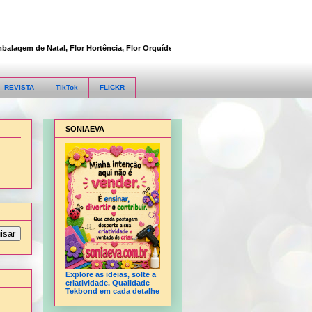
em de Natal, Flor Hortência, Flor Orquídea, Flor Rosa, Fofucha 3D articulada, Fofu
REVISTA
TikTok
FLICKR
SONIAEVA
Explore as ideias, solte a
criatividade. Qualidade
Tekbond em cada detalhe