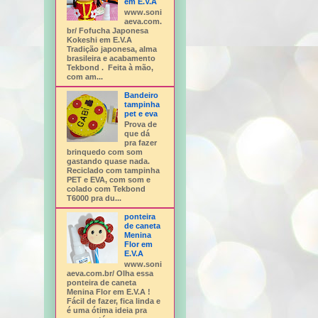
em E.V.A
www.soni
aeva.com.
br/ Fofucha Japonesa
Kokeshi em E.V.A
Tradição japonesa, alma
brasileira e acabamento
Tekbond . Feita à mão,
com am...
Bandeiro
tampinha
pet e eva
Prova de
que dá
pra fazer
brinquedo com som
gastando quase nada.
Reciclado com tampinha
PET e EVA, com som e
colado com Tekbond
T6000 pra du...
ponteira
de caneta
Menina
Flor em
E.V.A
www.soni
aeva.com.br/ Olha essa
ponteira de caneta
Menina Flor em E.V.A !
Fácil de fazer, fica linda e
é uma ótima ideia pra