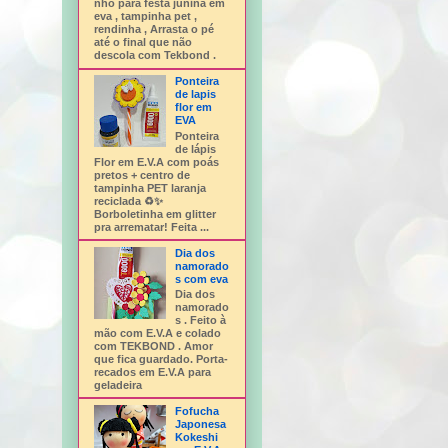
nho para festa junina em
eva , tampinha pet ,
rendinha , Arrasta o pé
até o final que não
descola com Tekbond .
Ponteira
de lapis
flor em
EVA
Ponteira
de lápis
Flor em E.V.A com poás
pretos + centro de
tampinha PET laranja
reciclada ♻️✨
Borboletinha em glitter
pra arrematar! Feita ...
Dia dos
namorado
s com eva
Dia dos
namorado
s . Feito à
mão com E.V.A e colado
com TEKBOND . Amor
que fica guardado. Porta-
recados em E.V.A para
geladeira
Fofucha
Japonesa
Kokeshi