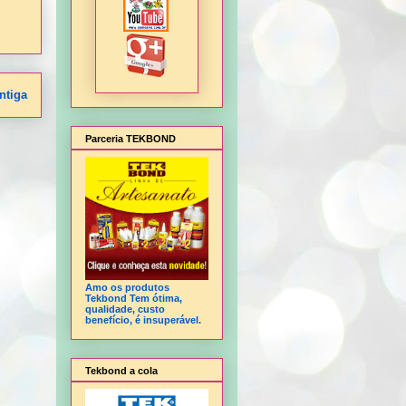
ntiga
Parceria TEKBOND
Amo os produtos
Tekbond Tem ótima,
qualidade, custo
benefício, é insuperável.
Tekbond a cola