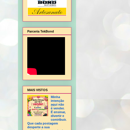
Parceria TekBond
alagem de Natal, Flor Hortência, Flor Orquídea - sem frisador, Flor Rosa - sem fris
MAIS VISTOS
Minha
intenção
aqui não
é vender.
É ensinar,
divertir e
contribuir.
Que cada postagem
desperte a sua