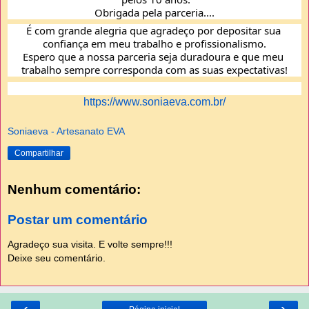
Obrigada pela parceria....
É com grande alegria que agradeço por depositar sua 
confiança em meu trabalho e profissionalismo.
Espero que a nossa parceria seja duradoura e que meu 
trabalho sempre corresponda com as suas expectativas!
https://www.soniaeva.com.br/
Soniaeva - Artesanato EVA
Compartilhar
Nenhum comentário:
Postar um comentário
Agradeço sua visita. E volte sempre!!!
Deixe seu comentário.
‹
›