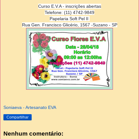
Curso E.V.A - inscrições abertas
Telefone: (11) 4742-9849
Papelaria Soft Pel II
Rua Gen. Francisco Glicério, 1567 -Suzano - SP
Soniaeva - Artesanato EVA
Compartilhar
Nenhum comentário: