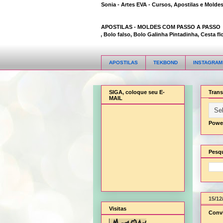
Sonia - Artes EVA - Cursos, Apostilas e Molde
APOSTILAS -
MOLDES COM PASSO A PASSO
Animal Bambi 3D, Bolo falso, Bolo Galinha Pintadinha, Cesta flor, 
APOSTILAS
TEKBOND
INSTAGRAM
SIGA, coloque seu E-
Trans
MAIL
Powe
Pesqu
15/12
Visitas
Convi