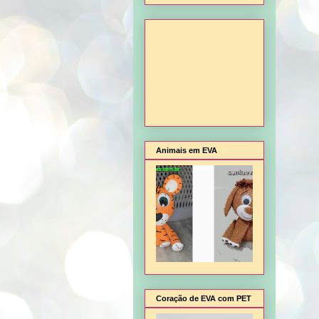
Animais em EVA
Coração de EVA com PET