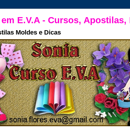
 em E.V.A - Cursos, Apostilas,
tilas Moldes e Dicas