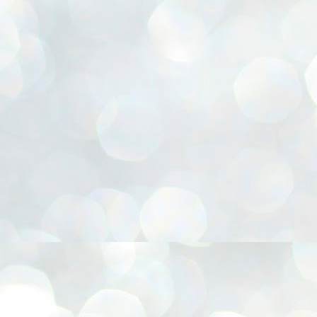
r, Cesta para presentes, Chapéu Pica-pau, Confecção de FLORES E.V.A, Coruja 3D, Emb