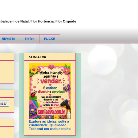
em de Natal, Flor Hortência, Flor Orquídea, Flor Rosa, Fofucha 3D articulada, Fofu
REVISTA
TikTok
FLICKR
SONIAEVA
Explore as ideias, solte a
criatividade. Qualidade
Tekbond em cada detalhe