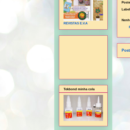
Post
Labe
Nenh
REVISTAS E.V.A
Post
Tekbond minha cola