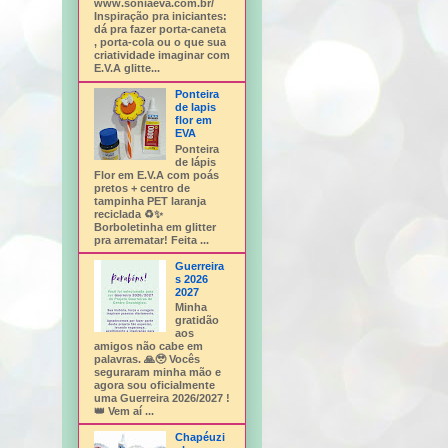
www.soniaeva.com.br/
Inspiração pra iniciantes:
dá pra fazer porta-caneta
, porta-cola ou o que sua
criatividade imaginar com
E.V.A glitte...
Ponteira
de lapis
flor em
EVA
Ponteira
de lápis
Flor em E.V.A com poás
pretos + centro de
tampinha PET laranja
reciclada ♻️✨
Borboletinha em glitter
pra arrematar! Feita ...
Guerreira
s 2026
2027
Minha
gratidão
aos
amigos não cabe em
palavras. 🙏🥹 Vocês
seguraram minha mão e
agora sou oficialmente
uma Guerreira 2026/2027 !
👑 Vem aí ...
Chapéuzi