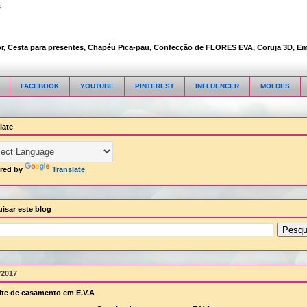
s
Cesta para presentes, Chapéu Pica-pau, Confecção de FLORES EVA, Coruja 3D, Embalag
FACEBOOK
YOUTUBE
PINTEREST
INFLUENCER
MOLDES
late
red by
Translate
isar este blog
/2017
te de casamento em E.V.A