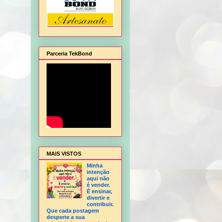
Parceria TekBond
alagem de Natal, Flor Hortência, Flor Orquídea - sem frisador, Flor Rosa - sem fris
MAIS VISTOS
Minha
intenção
aqui não
é vender.
É ensinar,
divertir e
contribuir.
Que cada postagem
desperte a sua