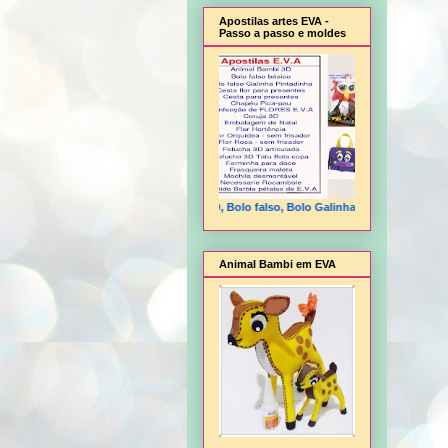
Apostilas artes EVA -
Passo a passo e moldes
Animal Bambi 3D, Bolo falso, Bolo Galinha Pintadinha, Cesta flo
Animal Bambi em EVA