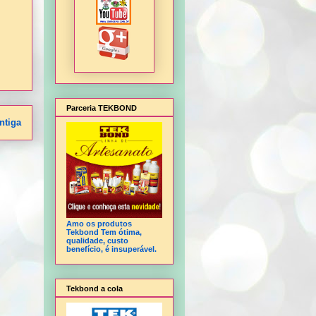
Parceria TEKBOND
ntiga
Amo os produtos
Tekbond Tem ótima,
qualidade, custo
benefício, é insuperável.
Tekbond a cola