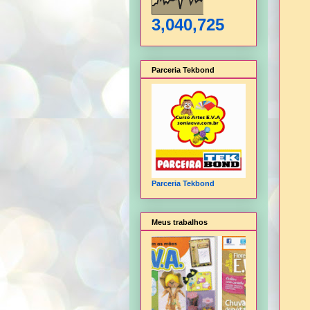
3,040,725
Parceria Tekbond
Parceria Tekbond
Meus trabalhos