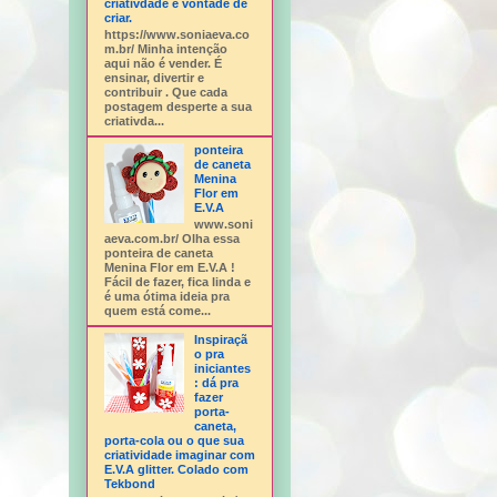
criativdade e vontade de
criar.
https://www.soniaeva.co
m.br/ Minha intenção
aqui não é vender. É
ensinar, divertir e
contribuir . Que cada
postagem desperte a sua
criativda...
ponteira
de caneta
Menina
Flor em
E.V.A
www.soni
aeva.com.br/ Olha essa
ponteira de caneta
Menina Flor em E.V.A !
Fácil de fazer, fica linda e
é uma ótima ideia pra
quem está come...
Inspiraçã
o pra
iniciantes
: dá pra
fazer
porta-
caneta,
porta-cola ou o que sua
criatividade imaginar com
E.V.A glitter. Colado com
Tekbond