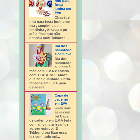
nho para
festa
junina em
EVA
Chapéuzi
nho para festa junina em
eva , tampinha pet ,
rendinha , Arrasta o pé
até o final que não
descola com Tekbond .
Dia dos
namorado
s com eva
Dia dos
namorado
s . Feito à
mão com E.V.A e colado
com TEKBOND . Amor
que fica guardado. Porta-
recados em E.V.A para
geladeira
Capa de
caderno
em EVA
www.soni
aeva.com.
br/ Capa
de caderno em E.V.A feita
com amor, pra levar luz
ao seu estudo. E
Tekbond pra fixar essa
luz com todo cui...