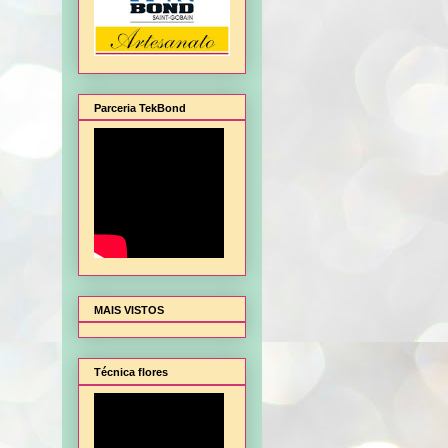
Parceria TekBond
mbalagem de Natal, Flor Hortência, Flor Orquídea - sem frisador, Flor Rosa - sem fr
MAIS VISTOS
Técnica flores