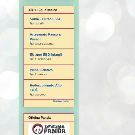
ARTES que indico
Sonia - Curso E.V.A
Há um dia
Artesanato Passo a
Passo!
Há uma semana
EU amo EBD Infantil
Há 5 semanas
Painel Criativo
Há 3 meses
Redescobrindo Alto
Tietê
Há um ano
Mostrar todos
Oficina Panda