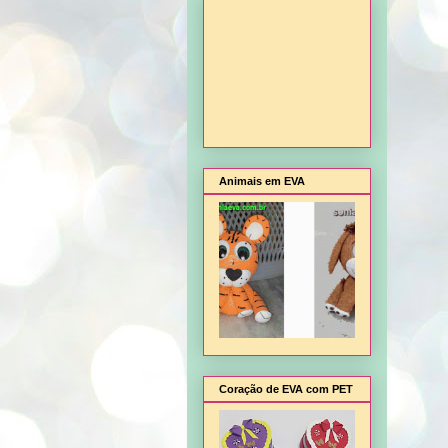
Animais em EVA
Coração de EVA com PET