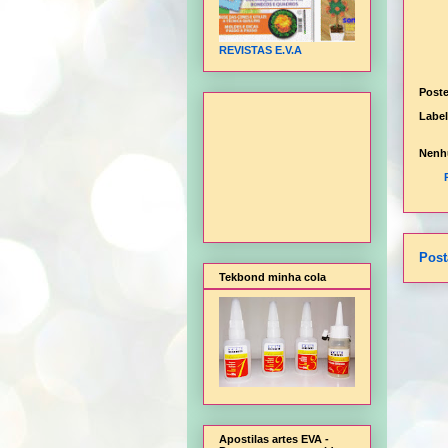
REVISTAS E.V.A
Post
Labe
Nenh
Post
Tekbond minha cola
Apostilas artes EVA -