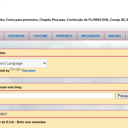
s
, Cesta para presentes, Chapéu Pica-pau, Confecção de FLORES EVA, Coruja 3D, Embal
FACEBOOK
YOUTUBE
PINTEREST
INFLUENCER
MOLDES
late
red by
Translate
isar este blog
/2017
 de E.V.A - Bolo sem emendas