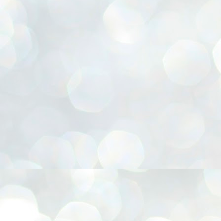
lor, Cesta para presentes, Chapéu Pica-pau, Confecção de FLORES E.V.A, Coruja 3D, E