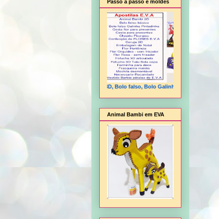
Passo a passo e moldes
Animal Bambi 3D, Bolo falso, Bolo Galinha Pintadinha, Cesta f
Animal Bambi em EVA