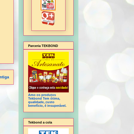
Parceria TEKBOND
ntiga
Amo os produtos
Tekbond Tem ótima,
qualidade, custo
benefício, é insuperável.
Tekbond a cola