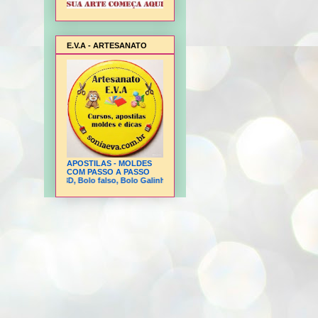
E.V.A - ARTESANATO
APOSTILAS -
MOLDES
COM PASSO A PASSO
nimal Bambi 3D, Bolo falso, Bolo Galinha Pintadinha, Cesta flor, Cesta para presen