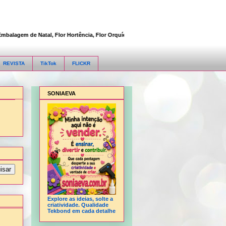
agem de Natal, Flor Hortência, Flor Orquídea, Flor Rosa, Fofucha 3D articulada, Fo
REVISTA
TikTok
FLICKR
SONIAEVA
Explore as ideias, solte a
criatividade. Qualidade
Tekbond em cada detalhe