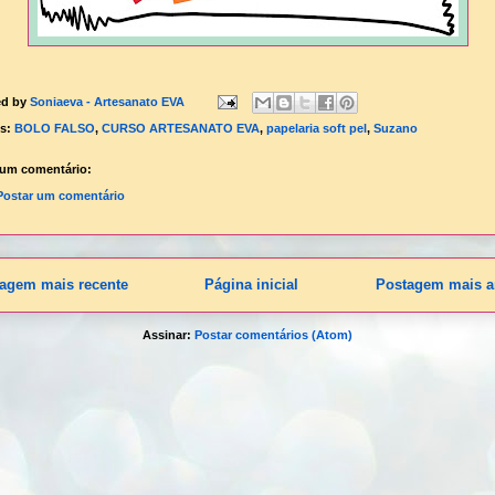
ed by
Soniaeva - Artesanato EVA
ls:
BOLO FALSO
,
CURSO ARTESANATO EVA
,
papelaria soft pel
,
Suzano
um comentário:
Postar um comentário
agem mais recente
Página inicial
Postagem mais a
Assinar:
Postar comentários (Atom)