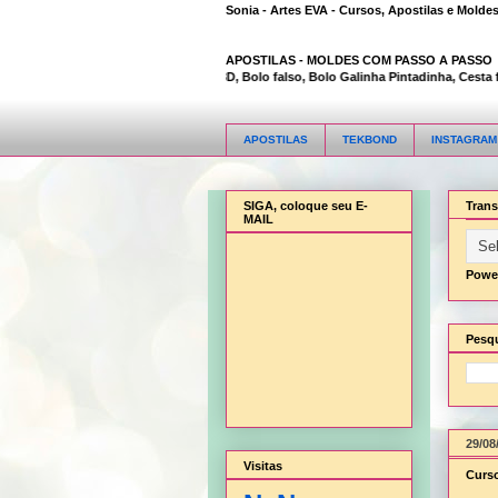
Sonia - Artes EVA - Cursos, Apostilas e Molde
APOSTILAS -
MOLDES COM PASSO A PASSO
Animal Bambi 3D, Bolo falso, Bolo Galinha Pintadinha, Cesta flor
APOSTILAS
TEKBOND
INSTAGRAM
SIGA, coloque seu E-
Trans
MAIL
Powe
Pesqu
29/08
Visitas
Curso