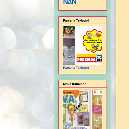
NaN
Parceria Tekbond
Parceria Tekbond
Meus trabalhos