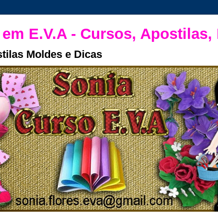
 em E.V.A - Cursos, Apostilas,
tilas Moldes e Dicas