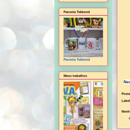
Parceria Tekbond
Parceria Tekbond
Meus trabalhos
Ne
Post
Labe
Nenh