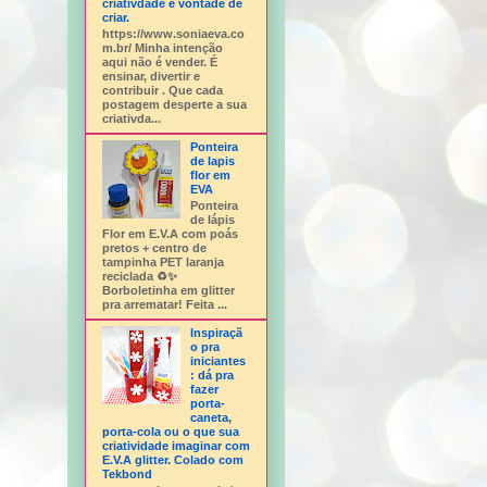
criativdade e vontade de
criar.
https://www.soniaeva.co
m.br/ Minha intenção
aqui não é vender. É
ensinar, divertir e
contribuir . Que cada
postagem desperte a sua
criativda...
Ponteira
de lapis
flor em
EVA
Ponteira
de lápis
Flor em E.V.A com poás
pretos + centro de
tampinha PET laranja
reciclada ♻️✨
Borboletinha em glitter
pra arrematar! Feita ...
Inspiraçã
o pra
iniciantes
: dá pra
fazer
porta-
caneta,
porta-cola ou o que sua
criatividade imaginar com
E.V.A glitter. Colado com
Tekbond