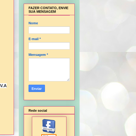
FAZER CONTATO, ENVIE
SUA MENSAGEM
Nome
E-mail
*
Mensagem
*
.V.A
Rede social