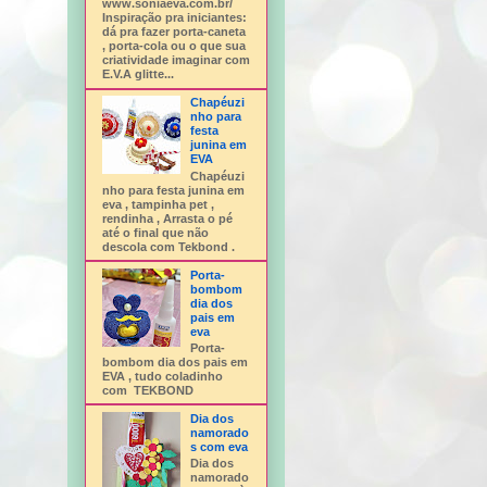
www.soniaeva.com.br/
Inspiração pra iniciantes:
dá pra fazer porta-caneta
, porta-cola ou o que sua
criatividade imaginar com
E.V.A glitte...
Chapéuzi
nho para
festa
junina em
EVA
Chapéuzi
nho para festa junina em
eva , tampinha pet ,
rendinha , Arrasta o pé
até o final que não
descola com Tekbond .
Porta-
bombom
dia dos
pais em
eva
Porta-
bombom dia dos pais em
EVA , tudo coladinho
com TEKBOND
Dia dos
namorado
s com eva
Dia dos
namorado