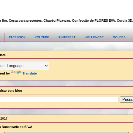
s
or, Cesta para presentes, Chapéu Pica-pau, Confecção de FLORES EVA, Coruja 3D, Emb
FACEBOOK
YOUTUBE
PINTEREST
INFLUENCER
MOLDES
late
red by
Translate
isar este blog
/2017
 Necessarie de E.V.A