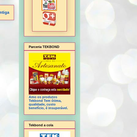
ntiga
Parceria TEKBOND
Amo os produtos
Tekbond Tem ótima,
qualidade, custo
benefício, é insuperável.
Tekbond a cola