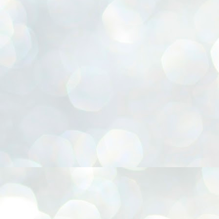
flor, Cesta para presentes, Chapéu Pica-pau, Confecção de FLORES E.V.A, Coruja 3D, 