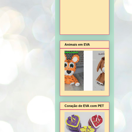
Animais em EVA
Coração de EVA com PET