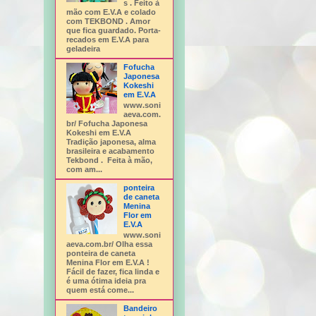
s . Feito à
mão com E.V.A e colado
com TEKBOND . Amor
que fica guardado. Porta-
recados em E.V.A para
geladeira
Fofucha
Japonesa
Kokeshi
em E.V.A
www.soni
aeva.com.
br/ Fofucha Japonesa
Kokeshi em E.V.A
Tradição japonesa, alma
brasileira e acabamento
Tekbond . Feita à mão,
com am...
ponteira
de caneta
Menina
Flor em
E.V.A
www.soni
aeva.com.br/ Olha essa
ponteira de caneta
Menina Flor em E.V.A !
Fácil de fazer, fica linda e
é uma ótima ideia pra
quem está come...
Bandeiro