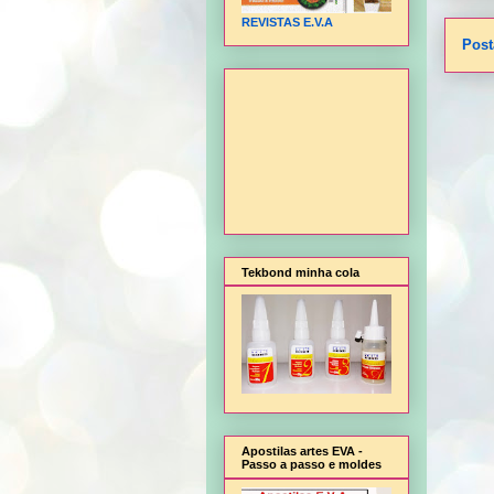
REVISTAS E.V.A
Post
Tekbond minha cola
Apostilas artes EVA -
Passo a passo e moldes