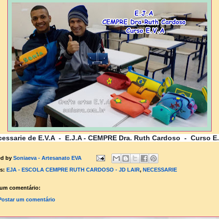
cessarie de E.V.A -
E.J.A - CEMPRE Dra. Ruth Cardoso -
Curso E
ed by
Soniaeva - Artesanato EVA
ls:
EJA - ESCOLA CEMPRE RUTH CARDOSO - JD LAIR
,
NECESSARIE
um comentário:
Postar um comentário