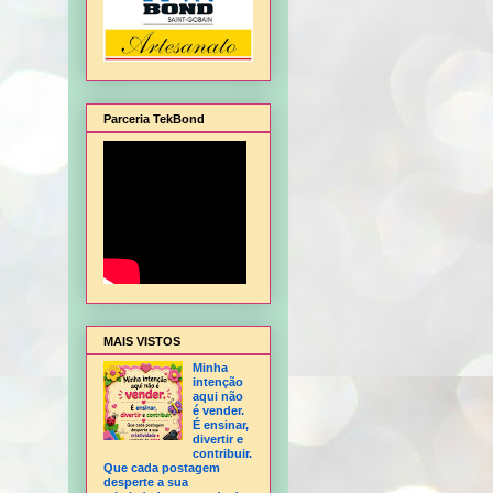
Parceria TekBond
Embalagem de Natal, Flor Hortência, Flor Orquídea - sem frisador, Flor Rosa - sem f
MAIS VISTOS
Minha
intenção
aqui não
é vender.
É ensinar,
divertir e
contribuir.
Que cada postagem
desperte a sua