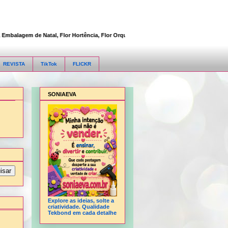
alagem de Natal, Flor Hortência, Flor Orquídea, Flor Rosa, Fofucha 3D articulada, 
REVISTA
TikTok
FLICKR
SONIAEVA
Explore as ideias, solte a
criatividade. Qualidade
Tekbond em cada detalhe