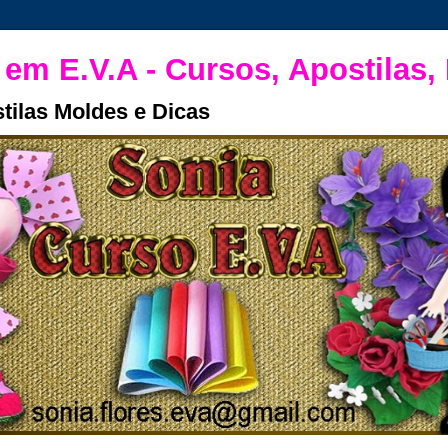
 em E.V.A - Cursos, Apostilas,
tilas Moldes e Dicas