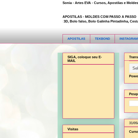
Sonia - Artes EVA - Cursos, Apostilas e Molde
APOSTILAS -
MOLDES COM PASSO A PASSO
Animal Bambi 3D, Bolo falso, Bolo Galinha Pintadinha, Cesta fl
APOSTILAS
TEKBOND
INSTAGRAM
SIGA, coloque seu E-
Trans
MAIL
Powe
Pesqu
31/05
Visitas
Curso