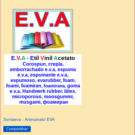
E.
V
.
A
- E
til
V
inil
A
cetato
Corospun, crepla,
emborrachado e.v.a, espuma
e.v.a, espumante e.v.a,
espumoso, evarubber, foam,
foami, foamiran,
, goma
foamirana
e.v.a, Handwerk rubber, látex,
microporoso, moosgummi,
musgami, фоамиран
Soniaeva - Artesanato EVA
Compartilhar