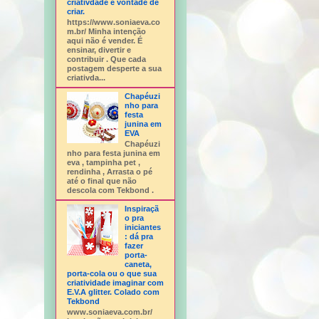
criativdade e vontade de
criar.
https://www.soniaeva.co
m.br/ Minha intenção
aqui não é vender. É
ensinar, divertir e
contribuir . Que cada
postagem desperte a sua
criativda...
Chapéuzi
nho para
festa
junina em
EVA
Chapéuzi
nho para festa junina em
eva , tampinha pet ,
rendinha , Arrasta o pé
até o final que não
descola com Tekbond .
Inspiraçã
o pra
iniciantes
: dá pra
fazer
porta-
caneta,
porta-cola ou o que sua
criatividade imaginar com
E.V.A glitter. Colado com
Tekbond
www.soniaeva.com.br/