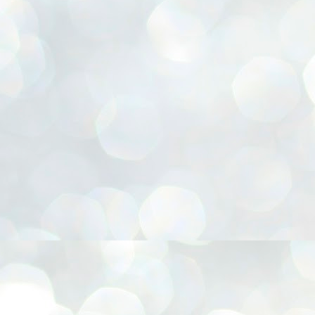
m de Natal, Flor Hortência, Flor Orquídea - sem frisador, Flor Rosa - sem frisador,