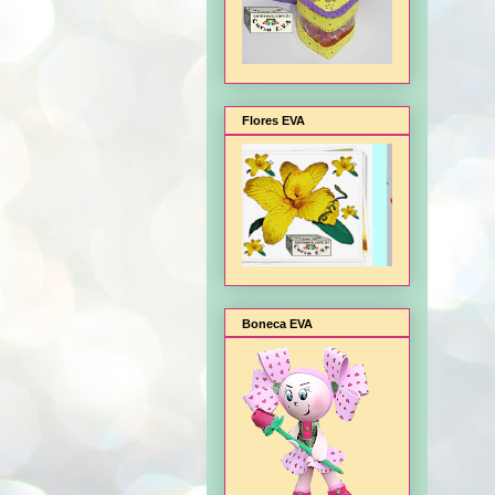
Flores EVA
Boneca EVA