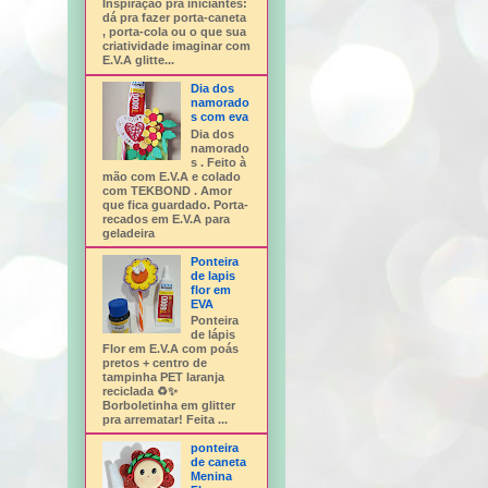
Inspiração pra iniciantes:
dá pra fazer porta-caneta
, porta-cola ou o que sua
criatividade imaginar com
E.V.A glitte...
Dia dos
namorado
s com eva
Dia dos
namorado
s . Feito à
mão com E.V.A e colado
com TEKBOND . Amor
que fica guardado. Porta-
recados em E.V.A para
geladeira
Ponteira
de lapis
flor em
EVA
Ponteira
de lápis
Flor em E.V.A com poás
pretos + centro de
tampinha PET laranja
reciclada ♻️✨
Borboletinha em glitter
pra arrematar! Feita ...
ponteira
de caneta
Menina