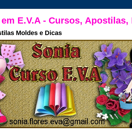
 em E.V.A - Cursos, Apostilas,
tilas Moldes e Dicas