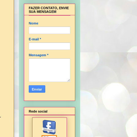
FAZER CONTATO, ENVIE
SUA MENSAGEM
Nome
E-mail
*
Mensagem
*
Rede social
.