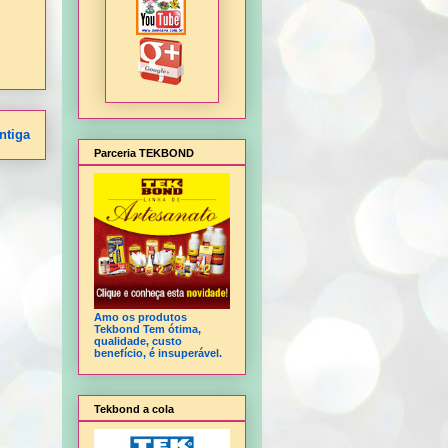
ntiga
Parceria TEKBOND
Amo os produtos
Tekbond Tem ótima,
qualidade, custo
benefício, é insuperável.
Tekbond a cola