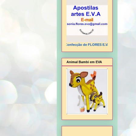
ta para presentes, Chapéu Pica-pau, Confecção de FLORES E.V.A, Coruja 3D, Embalage
Animal Bambi em EVA