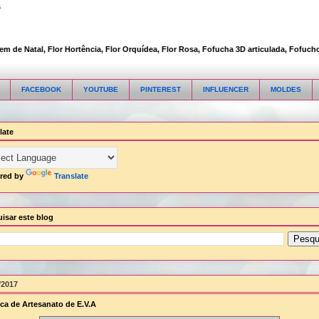
s
Natal, Flor Hortência, Flor Orquídea, Flor Rosa, Fofucha 3D articulada, Fofucho 3D
FACEBOOK
YOUTUBE
PINTEREST
INFLUENCER
MOLDES
late
red by
Translate
isar este blog
/2017
ca de Artesanato de E.V.A