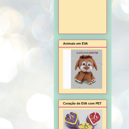
Animais em EVA
Coração de EVA com PET