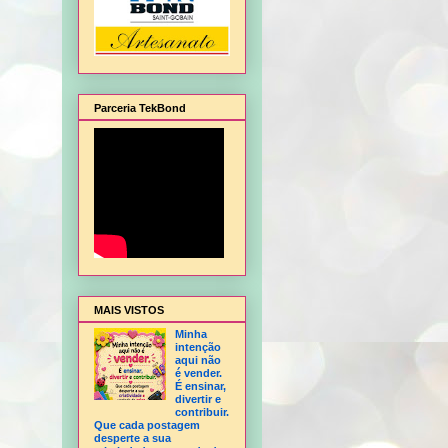
Parceria TekBond
 Fofucha 3D articulada, Fofucho 3D Tatu Bola copa, Forminha para doce, Frasqueira m
MAIS VISTOS
Minha
intenção
aqui não
é vender.
É ensinar,
divertir e
contribuir.
Que cada postagem
desperte a sua