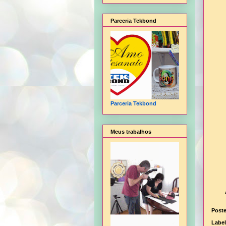
Parceria Tekbond
Parceria Tekbond
Meus trabalhos
Post
Labe