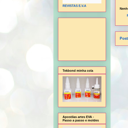
REVISTAS E.V.A
Nenh
Post
Tekbond minha cola
Apostilas artes EVA -
Passo a passo e moldes