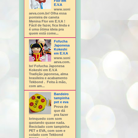
Flor em
E.V.A
www.soni
aeva.com.br/ Olha essa
ponteira de caneta
Menina Flor em E.V.A !
Fácil de fazer, fica linda e
é uma ótima ideia pra
quem está come...
Fofucha
Japonesa
Kokeshi
em E.V.A
www.soni
aeva.com.
br/ Fofucha Japonesa
Kokeshi em E.V.A
Tradição japonesa, alma
brasileira e acabamento
Tekbond . Feita à mão,
com am...
Bandeiro
tampinha
pet e eva
Prova de
que dá
pra fazer
brinquedo com som
gastando quase nada.
Reciclado com tampinha
PET e EVA, com som e
colado com Tekbond