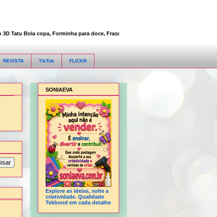
 Tatu Bola copa, Forminha para doce, Frasqueira maleta, Mochila desmontável, Neces
REVISTA
TikTok
FLICKR
SONIAEVA
Explore as ideias, solte a
criatividade. Qualidade
Tekbond em cada detalhe