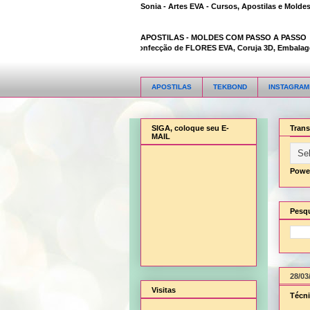
Sonia - Artes EVA - Cursos, Apostilas e Molde
APOSTILAS -
MOLDES COM PASSO A PASSO
para presentes, Chapéu Pica-pau, Confecção de FLORES EVA, Coruja 3D, Embalagem de 
APOSTILAS
TEKBOND
INSTAGRAM
SIGA, coloque seu E-
Trans
MAIL
Powe
Pesqu
28/03
Visitas
Técni