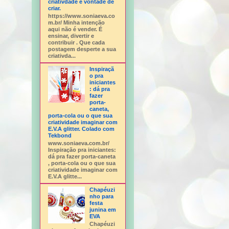
criativdade e vontade de
criar.
https://www.soniaeva.co
m.br/ Minha intenção
aqui não é vender. É
ensinar, divertir e
contribuir . Que cada
postagem desperte a sua
criativda...
Inspiraçã
o pra
iniciantes
: dá pra
fazer
porta-
caneta,
porta-cola ou o que sua
criatividade imaginar com
E.V.A glitter. Colado com
Tekbond
www.soniaeva.com.br/
Inspiração pra iniciantes:
dá pra fazer porta-caneta
, porta-cola ou o que sua
criatividade imaginar com
E.V.A glitte...
Chapéuzi
nho para
festa
junina em
EVA
Chapéuzi