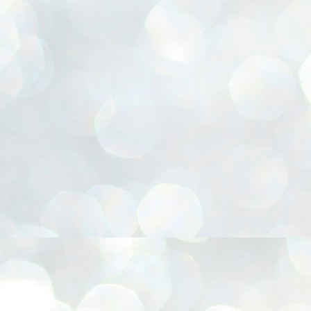
or, Cesta para presentes, Chapéu Pica-pau, Confecção de FLORES E.V.A, Coruja 3D, Em