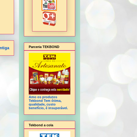
Parceria TEKBOND
ntiga
Amo os produtos
Tekbond Tem ótima,
qualidade, custo
benefício, é insuperável.
Tekbond a cola