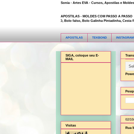
Sonia - Artes EVA - Cursos, Apostilas e Molde
APOSTILAS -
MOLDES COM PASSO A PASSO
Animal Bambi 3D, Bolo falso, Bolo Galinha Pintadinha, Cesta flor,
APOSTILAS
TEKBOND
INSTAGRAM
SIGA, coloque seu E-
Trans
MAIL
Powe
Pesqu
02/10
Visitas
Rua M