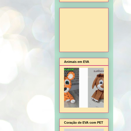
Animais em EVA
Coração de EVA com PET