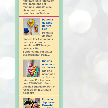
nho para festa junina em
eva , tampinha pet ,
rendinha , Arrasta o pé
até o final que não
descola com Tekbond .
Ponteira
de lapis
flor em
EVA
Ponteira
de lápis
Flor em E.V.A com poás
pretos + centro de
tampinha PET laranja
reciclada ♻️✨
Borboletinha em glitter
pra arrematar! Feita ...
Dia dos
namorado
s com eva
Dia dos
namorado
s . Feito à
mão com E.V.A e colado
com TEKBOND . Amor
que fica guardado. Porta-
recados em E.V.A para
geladeira
Fofucha
Japonesa
Kokeshi