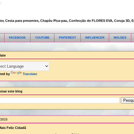
s
 Cesta para presentes, Chapéu Pica-pau, Confecção de FLORES EVA, Coruja 3D, Embala
FACEBOOK
YOUTUBE
PINTEREST
INFLUENCER
MOLDES
late
red by
Translate
isar este blog
/2015
ais Feliz Cidadã