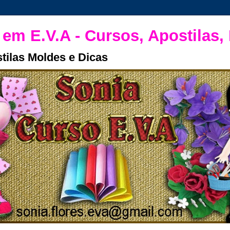
 em E.V.A - Cursos, Apostilas,
tilas Moldes e Dicas