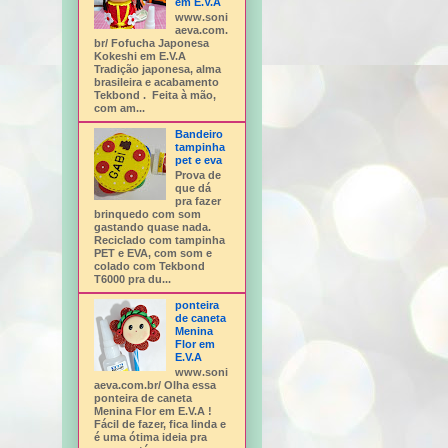
em E.V.A
www.soni
aeva.com.
br/ Fofucha Japonesa
Kokeshi em E.V.A
Tradição japonesa, alma
brasileira e acabamento
Tekbond . Feita à mão,
com am...
Bandeiro
tampinha
pet e eva
Prova de
que dá
pra fazer
brinquedo com som
gastando quase nada.
Reciclado com tampinha
PET e EVA, com som e
colado com Tekbond
T6000 pra du...
ponteira
de caneta
Menina
Flor em
E.V.A
www.soni
aeva.com.br/ Olha essa
ponteira de caneta
Menina Flor em E.V.A !
Fácil de fazer, fica linda e
é uma ótima ideia pra