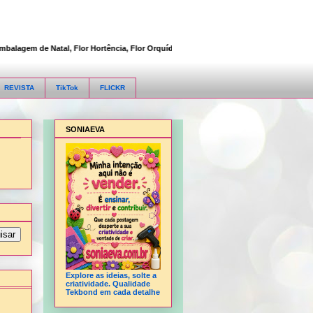
gem de Natal, Flor Hortência, Flor Orquídea, Flor Rosa, Fofucha 3D articulada, Fof
REVISTA
TikTok
FLICKR
SONIAEVA
Explore as ideias, solte a
criatividade. Qualidade
Tekbond em cada detalhe