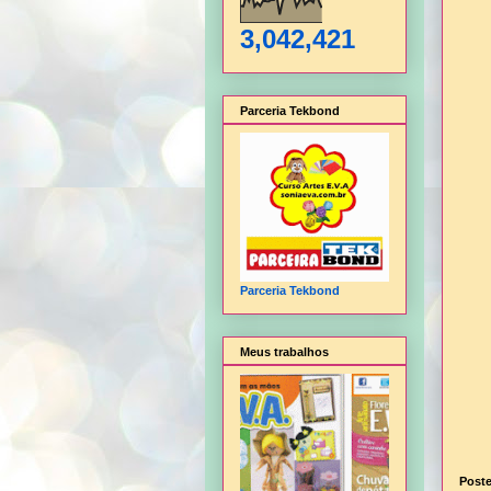
3,042,421
Parceria Tekbond
Parceria Tekbond
Meus trabalhos
Post