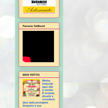
Parceria TekBond
balagem de Natal, Flor Hortência, Flor Orquídea - sem frisador, Flor Rosa - sem fri
MAIS VISTOS
Minha
intenção
aqui não
é vender.
É ensinar,
divertir e
contribuir.
Que cada postagem
desperte a sua