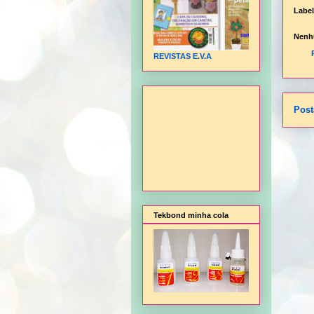
Labe
Nenh
REVISTAS E.V.A
Post
Tekbond minha cola