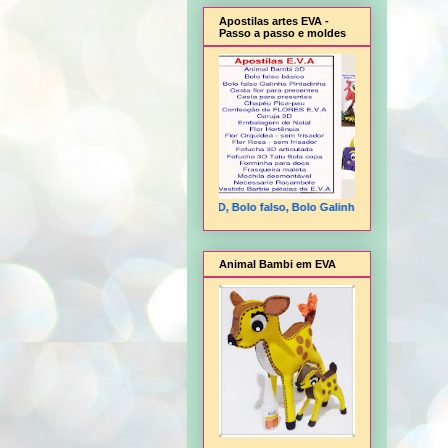
Apostilas artes EVA -
Passo a passo e moldes
Animal Bambi 3D, Bolo falso, Bolo Galinha Pintadinha, Cesta fl
Animal Bambi em EVA