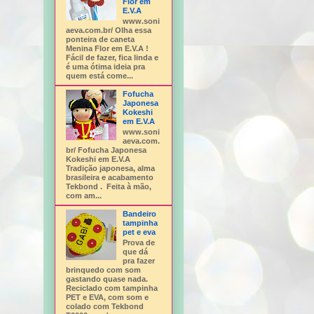
Flor em
E.V.A
www.soni
aeva.com.br/ Olha essa
ponteira de caneta
Menina Flor em E.V.A !
Fácil de fazer, fica linda e
é uma ótima ideia pra
quem está come...
Fofucha
Japonesa
Kokeshi
em E.V.A
www.soni
aeva.com.
br/ Fofucha Japonesa
Kokeshi em E.V.A
Tradição japonesa, alma
brasileira e acabamento
Tekbond . Feita à mão,
com am...
Bandeiro
tampinha
pet e eva
Prova de
que dá
pra fazer
brinquedo com som
gastando quase nada.
Reciclado com tampinha
PET e EVA, com som e
colado com Tekbond