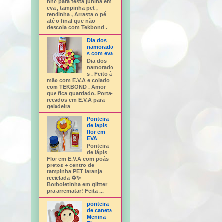
nho para festa junina em
eva , tampinha pet ,
rendinha , Arrasta o pé
até o final que não
descola com Tekbond .
Dia dos
namorado
s com eva
Dia dos
namorado
s . Feito à
mão com E.V.A e colado
com TEKBOND . Amor
que fica guardado. Porta-
recados em E.V.A para
geladeira
Ponteira
de lapis
flor em
EVA
Ponteira
de lápis
Flor em E.V.A com poás
pretos + centro de
tampinha PET laranja
reciclada ♻️✨
Borboletinha em glitter
pra arrematar! Feita ...
ponteira
de caneta
Menina