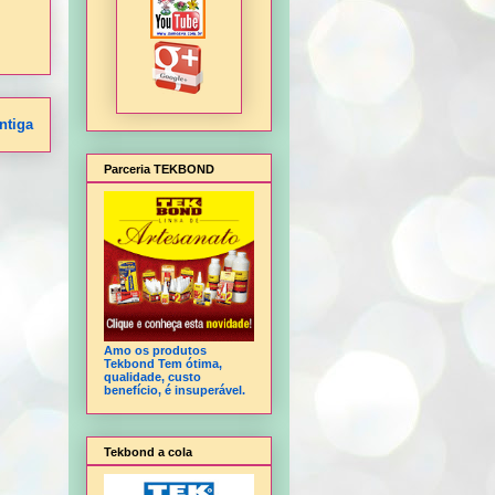
ntiga
Parceria TEKBOND
Amo os produtos
Tekbond Tem ótima,
qualidade, custo
benefício, é insuperável.
Tekbond a cola