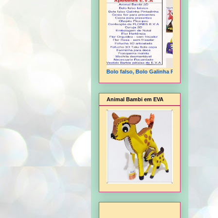
Animal Bambi 3D, Bolo falso, Bolo Galinha Pintadinha, Cesta flor
Animal Bambi em EVA