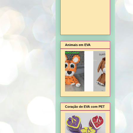
Animais em EVA
Coração de EVA com PET