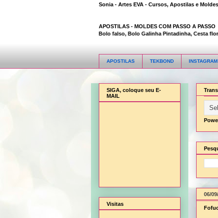
Sonia - Artes EVA - Cursos, Apostilas e Molde
APOSTILAS -
MOLDES COM PASSO A PASSO
Animal Bambi 3D, Bolo falso, Bolo Galinha Pintadinha, Cesta flor, C
APOSTILAS
TEKBOND
INSTAGRAM
SIGA, coloque seu E-
Trans
MAIL
Powe
Pesqu
06/09
Visitas
Fofuc