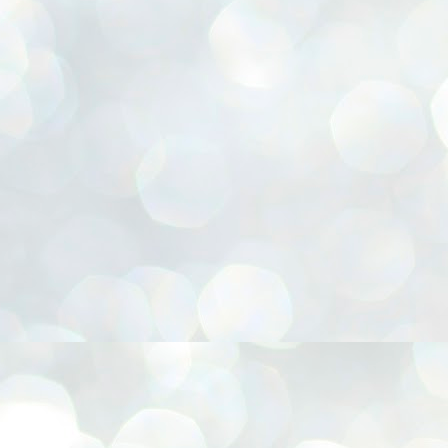
, Cesta para presentes, Chapéu Pica-pau, Confecção de FLORES E.V.A, Coruja 3D, Emba