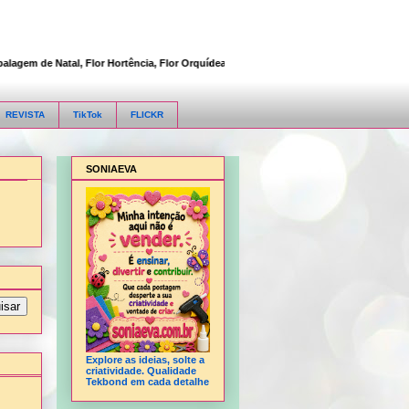
m de Natal, Flor Hortência, Flor Orquídea, Flor Rosa, Fofucha 3D articulada, Fofuc
REVISTA
TikTok
FLICKR
SONIAEVA
Explore as ideias, solte a
criatividade. Qualidade
Tekbond em cada detalhe