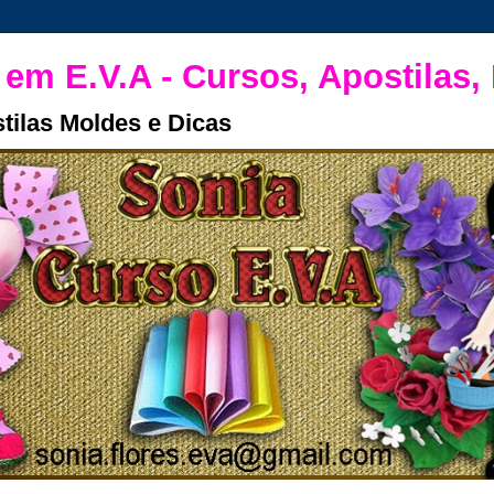
 em E.V.A - Cursos, Apostilas,
tilas Moldes e Dicas