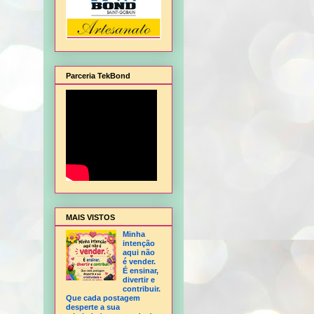
Parceria TekBond
lagem de Natal, Flor Hortência, Flor Orquídea - sem frisador, Flor Rosa - sem frisa
MAIS VISTOS
Minha
intenção
aqui não
é vender.
É ensinar,
divertir e
contribuir.
Que cada postagem
desperte a sua