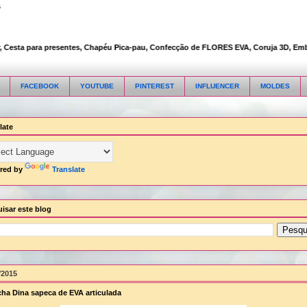
s
esta para presentes, Chapéu Pica-pau, Confecção de FLORES EVA, Coruja 3D, Embalage
FACEBOOK
YOUTUBE
PINTEREST
INFLUENCER
MOLDES
late
red by
Translate
isar este blog
/2015
ha Dina sapeca de EVA articulada