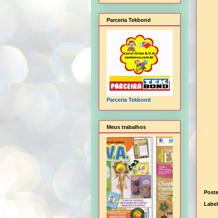
Parceria Tekbond
Parceria Tekbond
Meus trabalhos
Post
Labe