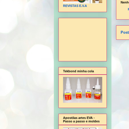
Nenh
REVISTAS E.V.A
Post
Tekbond minha cola
Apostilas artes EVA -
Passo a passo e moldes