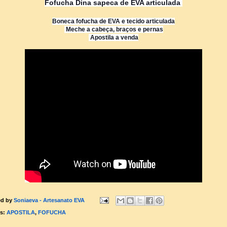
Fofucha Dina sapeca de EVA articulada
Boneca fofucha de EVA e tecido articulada
Meche a cabeça, braços e pernas
Apostila a venda
ed by
Soniaeva - Artesanato EVA
ls:
APOSTILA
,
FOFUCHA