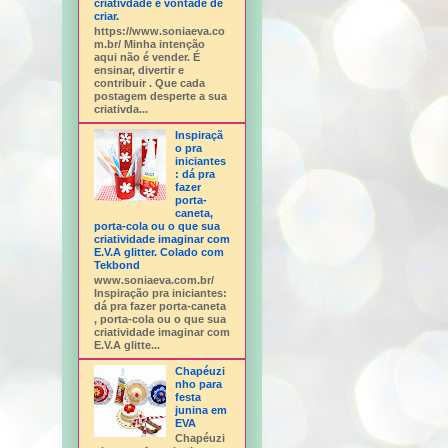
criativdade e vontade de
criar.
https://www.soniaeva.co
m.br/ Minha intenção
aqui não é vender. É
ensinar, divertir e
contribuir . Que cada
postagem desperte a sua
criativda...
Inspiraçã
o pra
iniciantes
: dá pra
fazer
porta-
caneta,
porta-cola ou o que sua
criatividade imaginar com
E.V.A glitter. Colado com
Tekbond
www.soniaeva.com.br/
Inspiração pra iniciantes:
dá pra fazer porta-caneta
, porta-cola ou o que sua
criatividade imaginar com
E.V.A glitte...
Chapéuzi
nho para
festa
junina em
EVA
Chapéuzi