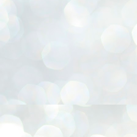
r, Cesta para presentes, Chapéu Pica-pau, Confecção de FLORES E.V.A, Coruja 3D, Emb