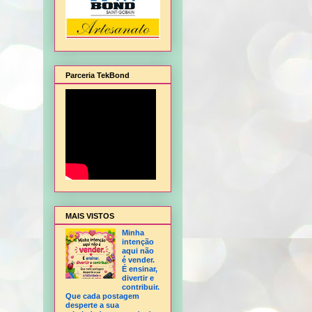
Parceria TekBond
alagem de Natal, Flor Hortência, Flor Orquídea - sem frisador, Flor Rosa - sem fris
MAIS VISTOS
Minha
intenção
aqui não
é vender.
É ensinar,
divertir e
contribuir.
Que cada postagem
desperte a sua