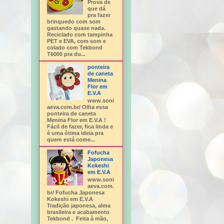
Prova de
que dá
pra fazer
brinquedo com som
gastando quase nada.
Reciclado com tampinha
PET e EVA, com som e
colado com Tekbond
T6000 pra du...
ponteira
de caneta
Menina
Flor em
E.V.A
www.soni
aeva.com.br/ Olha essa
ponteira de caneta
Menina Flor em E.V.A !
Fácil de fazer, fica linda e
é uma ótima ideia pra
quem está come...
Fofucha
Japonesa
Kokeshi
em E.V.A
www.soni
aeva.com.
br/ Fofucha Japonesa
Kokeshi em E.V.A
Tradição japonesa, alma
brasileira e acabamento
Tekbond . Feita à mão,