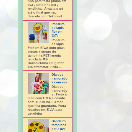
nho para festa junina em
eva , tampinha pet ,
rendinha , Arrasta o pé
até o final que não
descola com Tekbond .
Ponteira
de lapis
flor em
EVA
Ponteira
de lápis
Flor em E.V.A com poás
pretos + centro de
tampinha PET laranja
reciclada ♻️✨
Borboletinha em glitter
pra arrematar! Feita ...
Dia dos
namorado
s com eva
Dia dos
namorado
s . Feito à
mão com E.V.A e colado
com TEKBOND . Amor
que fica guardado. Porta-
recados em E.V.A para
geladeira
Bandeiro
tampinha
pet e eva