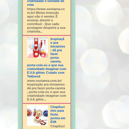
criativdade e vontade de
criar.
https://www.soniaeva.co
m.br/ Minha intenção
aqui não é vender. É
ensinar, divertir e
contribuir . Que cada
postagem desperte a sua
criativda...
Inspiraçã
o pra
iniciantes
: dá pra
fazer
porta-
caneta,
porta-cola ou o que sua
criatividade imaginar com
E.V.A glitter. Colado com
Tekbond
www.soniaeva.com.br/
Inspiração pra iniciantes:
dá pra fazer porta-caneta
, porta-cola ou o que sua
criatividade imaginar com
E.V.A glitte...
Chapéuzi
nho para
festa
junina em
EVA
Chapéuzi