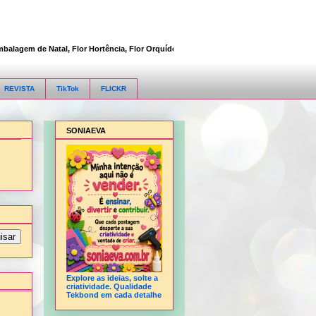
gem de Natal, Flor Hortência, Flor Orquídea, Flor Rosa, Fofucha 3D articulada, Fof
REVISTA
TikTok
FLICKR
SONIAEVA
Explore as ideias, solte a
criatividade. Qualidade
Tekbond em cada detalhe