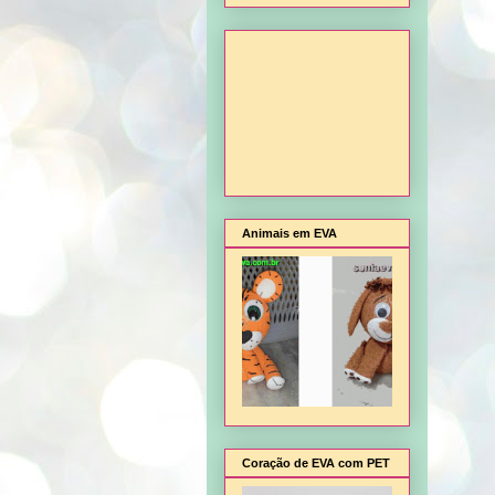
Animais em EVA
Coração de EVA com PET