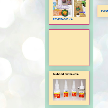
Post
REVISTAS E.V.A
Tekbond minha cola