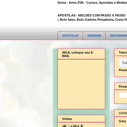
Sonia - Artes EVA - Cursos, Apostilas e Molde
APOSTILAS -
MOLDES COM PASSO A PASSO
Animal Bambi 3D, Bolo falso, Bolo Galinha Pintadinha, Cesta flor,
APOSTILAS
TEKBOND
INSTAGRAM
SIGA, coloque seu E-
Trans
MAIL
Powe
Pesqu
03/08
Visitas
Gary 