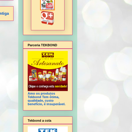
ntiga
Parceria TEKBOND
Amo os produtos
Tekbond Tem ótima,
qualidade, custo
benefício, é insuperável.
Tekbond a cola