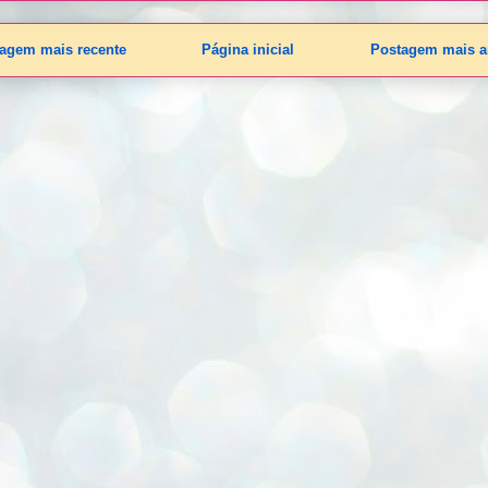
agem mais recente
Página inicial
Postagem mais a