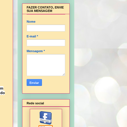
FAZER CONTATO, ENVIE
SUA MENSAGEM
Nome
E-mail
*
Mensagem
*
um
 do
Rede social