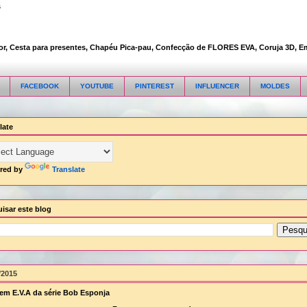
s
 Cesta para presentes, Chapéu Pica-pau, Confecção de FLORES EVA, Coruja 3D, Embala
FACEBOOK
YOUTUBE
PINTEREST
INFLUENCER
MOLDES
late
red by
Translate
isar este blog
/2015
em E.V.A da série Bob Esponja