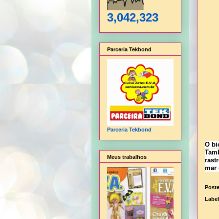
3,042,323
Parceria Tekbond
Parceria Tekbond
O bi
Tamb
Meus trabalhos
rast
mar 
Post
Labe