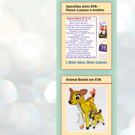
Apostilas artes EVA -
Passo a passo e moldes
Animal Bambi 3D, Bolo falso, Bolo Galinha Pintadinha, Cesta flo
Animal Bambi em EVA