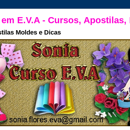
 em E.V.A - Cursos, Apostilas,
tilas Moldes e Dicas