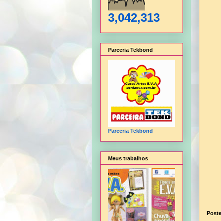
3,042,313
Parceria Tekbond
Parceria Tekbond
Meus trabalhos
Post