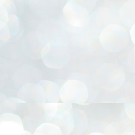
r, Cesta para presentes, Chapéu Pica-pau, Confecção de FLORES E.V.A, Coruja 3D, Emb