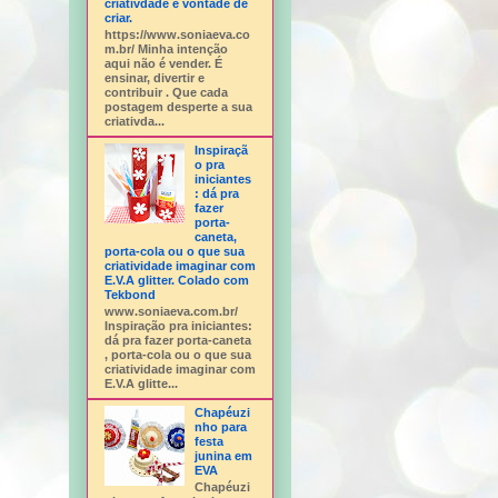
criativdade e vontade de
criar.
https://www.soniaeva.co
m.br/ Minha intenção
aqui não é vender. É
ensinar, divertir e
contribuir . Que cada
postagem desperte a sua
criativda...
Inspiraçã
o pra
iniciantes
: dá pra
fazer
porta-
caneta,
porta-cola ou o que sua
criatividade imaginar com
E.V.A glitter. Colado com
Tekbond
www.soniaeva.com.br/
Inspiração pra iniciantes:
dá pra fazer porta-caneta
, porta-cola ou o que sua
criatividade imaginar com
E.V.A glitte...
Chapéuzi
nho para
festa
junina em
EVA
Chapéuzi