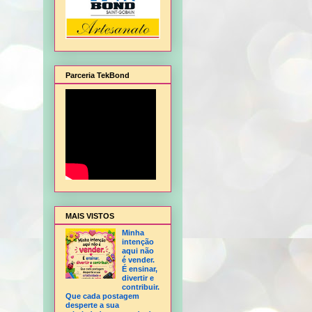
Parceria TekBond
alagem de Natal, Flor Hortência, Flor Orquídea - sem frisador, Flor Rosa - sem fris
MAIS VISTOS
Minha
intenção
aqui não
é vender.
É ensinar,
divertir e
contribuir.
Que cada postagem
desperte a sua