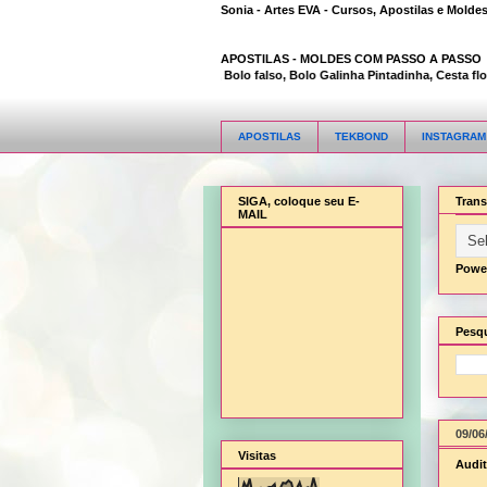
Sonia - Artes EVA - Cursos, Apostilas e Molde
APOSTILAS -
MOLDES COM PASSO A PASSO
Animal Bambi 3D, Bolo falso, Bolo Galinha Pintadinha, Cesta flor, 
APOSTILAS
TEKBOND
INSTAGRAM
SIGA, coloque seu E-
Trans
MAIL
Powe
Pesqu
09/06
Visitas
Audit