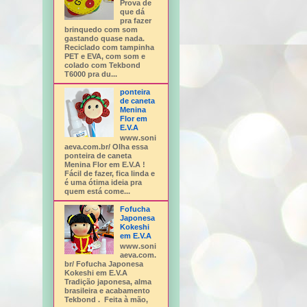
Prova de
que dá
pra fazer
brinquedo com som
gastando quase nada.
Reciclado com tampinha
PET e EVA, com som e
colado com Tekbond
T6000 pra du...
ponteira
de caneta
Menina
Flor em
E.V.A
www.soni
aeva.com.br/ Olha essa
ponteira de caneta
Menina Flor em E.V.A !
Fácil de fazer, fica linda e
é uma ótima ideia pra
quem está come...
Fofucha
Japonesa
Kokeshi
em E.V.A
www.soni
aeva.com.
br/ Fofucha Japonesa
Kokeshi em E.V.A
Tradição japonesa, alma
brasileira e acabamento
Tekbond . Feita à mão,