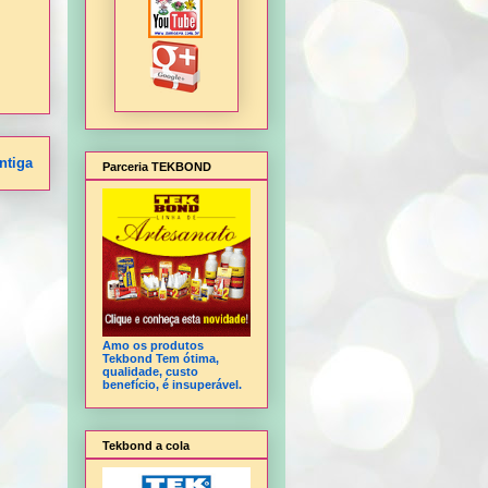
ntiga
Parceria TEKBOND
Amo os produtos
Tekbond Tem ótima,
qualidade, custo
benefício, é insuperável.
Tekbond a cola