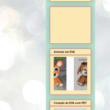
Animais em EVA
Coração de EVA com PET