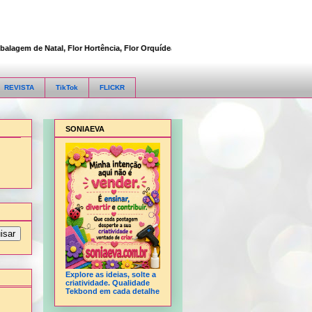
em de Natal, Flor Hortência, Flor Orquídea, Flor Rosa, Fofucha 3D articulada, Fofu
REVISTA
TikTok
FLICKR
SONIAEVA
Explore as ideias, solte a
criatividade. Qualidade
Tekbond em cada detalhe