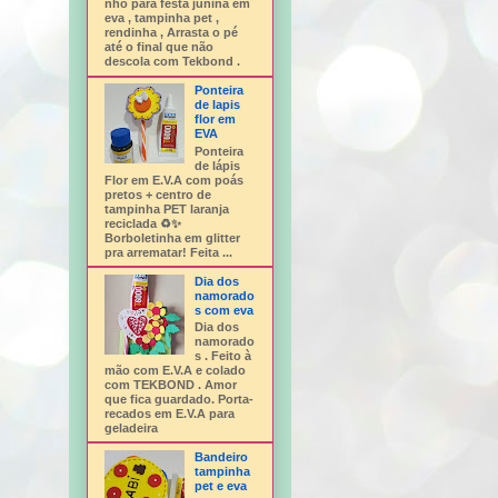
nho para festa junina em
eva , tampinha pet ,
rendinha , Arrasta o pé
até o final que não
descola com Tekbond .
Ponteira
de lapis
flor em
EVA
Ponteira
de lápis
Flor em E.V.A com poás
pretos + centro de
tampinha PET laranja
reciclada ♻️✨
Borboletinha em glitter
pra arrematar! Feita ...
Dia dos
namorado
s com eva
Dia dos
namorado
s . Feito à
mão com E.V.A e colado
com TEKBOND . Amor
que fica guardado. Porta-
recados em E.V.A para
geladeira
Bandeiro
tampinha
pet e eva