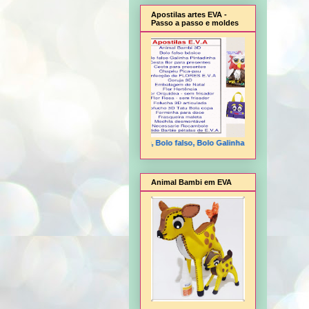
Apostilas artes EVA -
Passo a passo e moldes
Animal Bambi 3D, Bolo falso, Bolo Galinha Pintadinha, Cesta flo
Animal Bambi em EVA