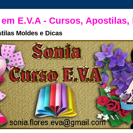
 em E.V.A - Cursos, Apostilas,
tilas Moldes e Dicas