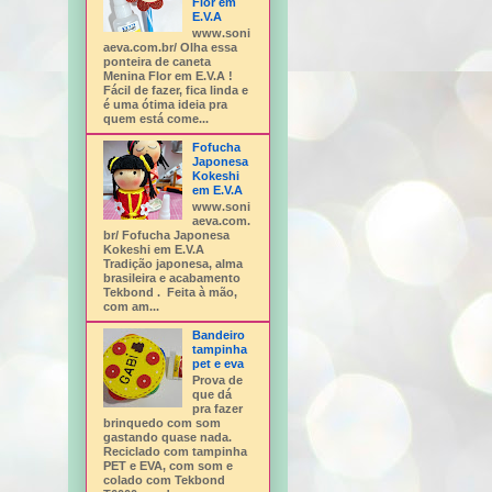
Flor em
E.V.A
www.soni
aeva.com.br/ Olha essa
ponteira de caneta
Menina Flor em E.V.A !
Fácil de fazer, fica linda e
é uma ótima ideia pra
quem está come...
Fofucha
Japonesa
Kokeshi
em E.V.A
www.soni
aeva.com.
br/ Fofucha Japonesa
Kokeshi em E.V.A
Tradição japonesa, alma
brasileira e acabamento
Tekbond . Feita à mão,
com am...
Bandeiro
tampinha
pet e eva
Prova de
que dá
pra fazer
brinquedo com som
gastando quase nada.
Reciclado com tampinha
PET e EVA, com som e
colado com Tekbond