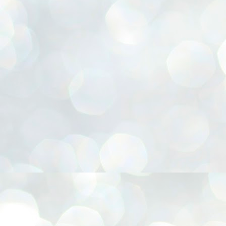
lor, Cesta para presentes, Chapéu Pica-pau, Confecção de FLORES E.V.A, Coruja 3D, E