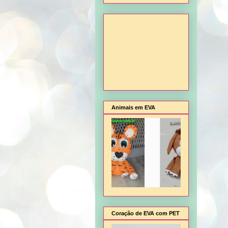
Animais em EVA
Coração de EVA com PET