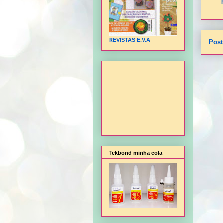
REVISTAS E.V.A
Post
Tekbond minha cola