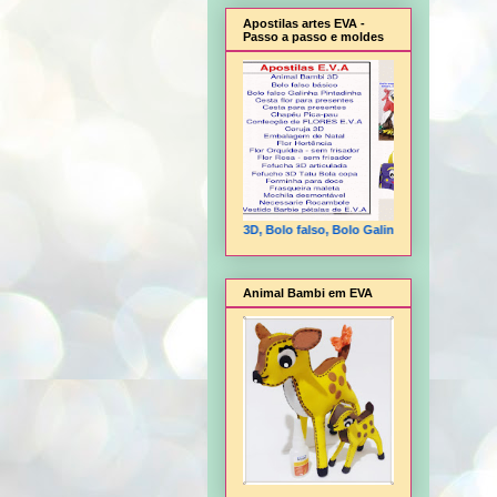
Apostilas artes EVA -
Passo a passo e moldes
Animal Bambi 3D, Bolo falso, Bolo Galinha Pintadinha, Cesta f
Animal Bambi em EVA