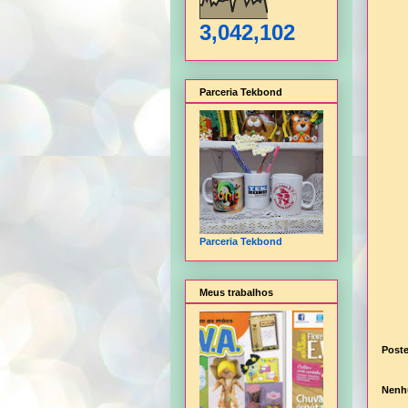
3,042,102
Parceria Tekbond
Parceria Tekbond
Meus trabalhos
Post
Nenh