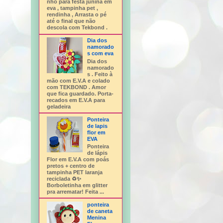
nho para festa junina em
eva , tampinha pet ,
rendinha , Arrasta o pé
até o final que não
descola com Tekbond .
Dia dos
namorado
s com eva
Dia dos
namorado
s . Feito à
mão com E.V.A e colado
com TEKBOND . Amor
que fica guardado. Porta-
recados em E.V.A para
geladeira
Ponteira
de lapis
flor em
EVA
Ponteira
de lápis
Flor em E.V.A com poás
pretos + centro de
tampinha PET laranja
reciclada ♻️✨
Borboletinha em glitter
pra arrematar! Feita ...
ponteira
de caneta
Menina