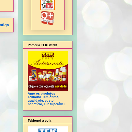
ntiga
Parceria TEKBOND
Amo os produtos
Tekbond Tem ótima,
qualidade, custo
benefício, é insuperável.
Tekbond a cola