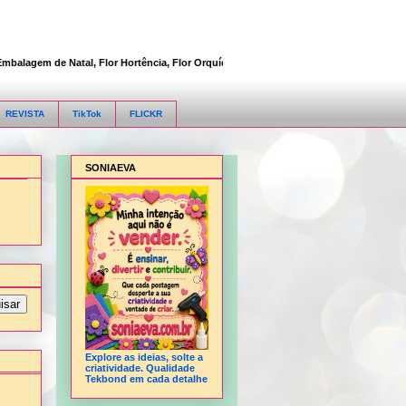
agem de Natal, Flor Hortência, Flor Orquídea, Flor Rosa, Fofucha 3D articulada, Fo
REVISTA
TikTok
FLICKR
SONIAEVA
Explore as ideias, solte a
criatividade. Qualidade
Tekbond em cada detalhe