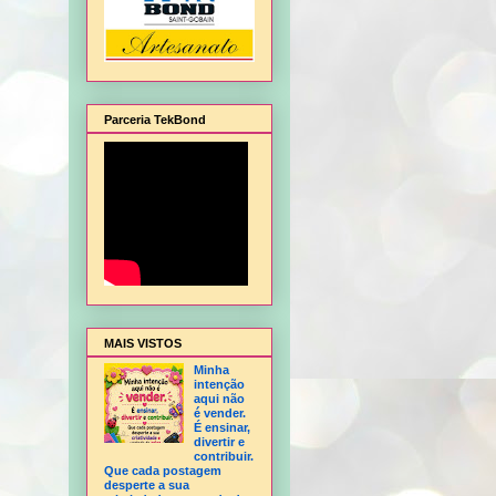
Parceria TekBond
mbalagem de Natal, Flor Hortência, Flor Orquídea - sem frisador, Flor Rosa - sem fr
MAIS VISTOS
Minha
intenção
aqui não
é vender.
É ensinar,
divertir e
contribuir.
Que cada postagem
desperte a sua