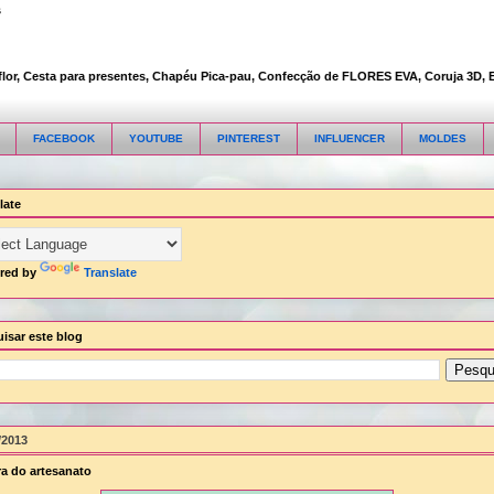
s
, Cesta para presentes, Chapéu Pica-pau, Confecção de FLORES EVA, Coruja 3D, Embal
FACEBOOK
YOUTUBE
PINTEREST
INFLUENCER
MOLDES
late
red by
Translate
isar este blog
/2013
ira do artesanato