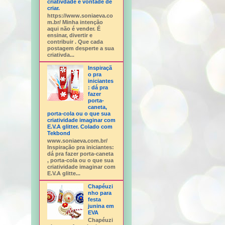
criativdade e vontade de
criar.
https://www.soniaeva.co
m.br/ Minha intenção
aqui não é vender. É
ensinar, divertir e
contribuir . Que cada
postagem desperte a sua
criativda...
Inspiraçã
o pra
iniciantes
: dá pra
fazer
porta-
caneta,
porta-cola ou o que sua
criatividade imaginar com
E.V.A glitter. Colado com
Tekbond
www.soniaeva.com.br/
Inspiração pra iniciantes:
dá pra fazer porta-caneta
, porta-cola ou o que sua
criatividade imaginar com
E.V.A glitte...
Chapéuzi
nho para
festa
junina em
EVA
Chapéuzi