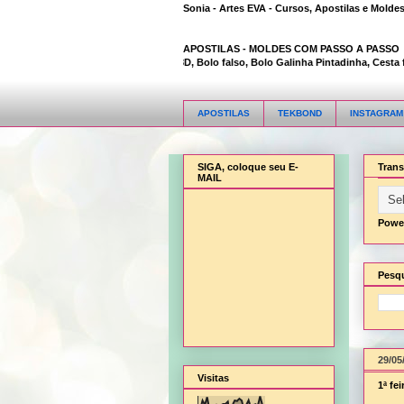
Sonia - Artes EVA - Cursos, Apostilas e Molde
APOSTILAS -
MOLDES COM PASSO A PASSO
Animal Bambi 3D, Bolo falso, Bolo Galinha Pintadinha, Cesta flor
APOSTILAS
TEKBOND
INSTAGRAM
SIGA, coloque seu E-
Trans
MAIL
Powe
Pesqu
29/05
Visitas
1ª fe