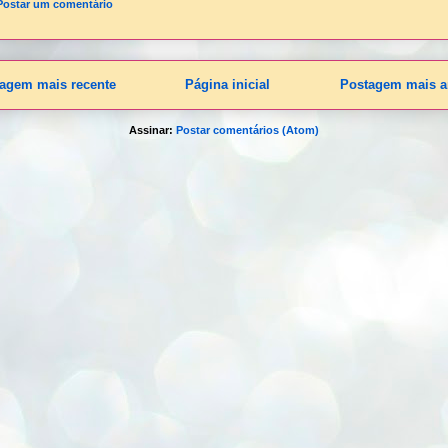
Postar um comentário
agem mais recente
Página inicial
Postagem mais a
Assinar:
Postar comentários (Atom)