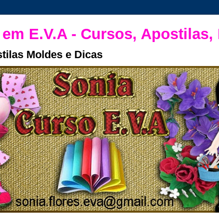
 em E.V.A - Cursos, Apostilas,
tilas Moldes e Dicas