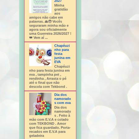
2027
Minha
gratidão
aos
amigos não cabe em
palavras. 🙏🥹 Vocês
seguraram minha mão e
agora sou oficialmente
uma Guerreira 2026/2027 !
👑 Vem aí ...
Chapéuzi
nho para
festa
junina em
EVA
Chapéuzi
nho para festa junina em
eva , tampinha pet ,
rendinha , Arrasta o pé
até o final que não
descola com Tekbond .
Dia dos
namorado
s com eva
Dia dos
namorado
s . Feito à
mão com E.V.A e colado
com TEKBOND . Amor
que fica guardado. Porta-
recados em E.V.A para
geladeira