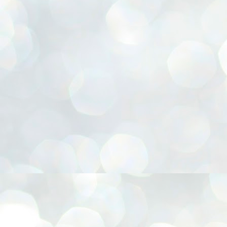
r, Cesta para presentes, Chapéu Pica-pau, Confecção de FLORES E.V.A, Coruja 3D, Emb