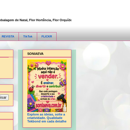
em de Natal, Flor Hortência, Flor Orquídea, Flor Rosa, Fofucha 3D articulada, Fofu
REVISTA
TikTok
FLICKR
SONIAEVA
Explore as ideias, solte a
criatividade. Qualidade
Tekbond em cada detalhe