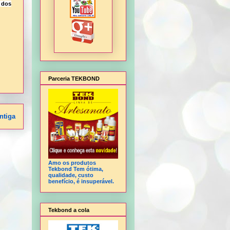
 dos
Parceria TEKBOND
ntiga
Amo os produtos
Tekbond Tem ótima,
qualidade, custo
benefício, é insuperável.
Tekbond a cola