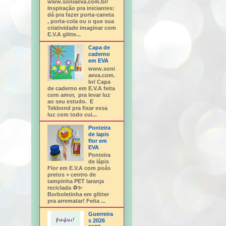
www.soniaeva.com.br/
Inspiração pra iniciantes:
dá pra fazer porta-caneta
, porta-cola ou o que sua
criatividade imaginar com
E.V.A glitte...
Capa de
caderno
em EVA
www.soni
aeva.com.
br/ Capa
de caderno em E.V.A feita
com amor, pra levar luz
ao seu estudo. E
Tekbond pra fixar essa
luz com todo cui...
Ponteira
de lapis
flor em
EVA
Ponteira
de lápis
Flor em E.V.A com poás
pretos + centro de
tampinha PET laranja
reciclada ♻️✨
Borboletinha em glitter
pra arrematar! Feita ...
Guerreira
s 2026