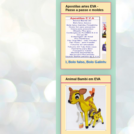
Apostilas artes EVA -
Passo a passo e moldes
Animal Bambi 3D, Bolo falso, Bolo Galinha Pintadinha, Cesta flo
Animal Bambi em EVA