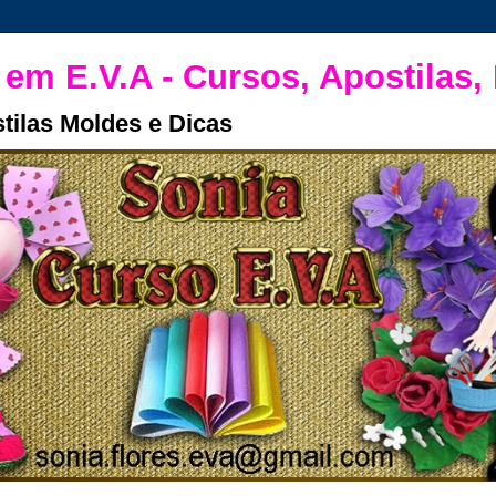
 em E.V.A - Cursos, Apostilas,
tilas Moldes e Dicas