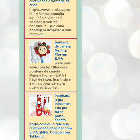
criativdade e vontade de
criar.
https://www.soniaeva.co
m.br/ Minha intenção
aqui não é vender. É
ensinar, divertir e
contribuir . Que cada
postagem desperte a sua
criativda...
ponteira
de caneta
Menina
Flor em
E.V.A
www.soni
aeva.com.br/ Olha essa
ponteira de caneta
Menina Flor em E.V.A !
Fácil de fazer, fica linda e
é uma ótima ideia pra
quem está come...
Inspiraçã
o pra
iniciantes
: dá pra
fazer
porta-
caneta,
porta-cola ou o que sua
criatividade imaginar com
E.V.A glitter. Colado com
Tekbond