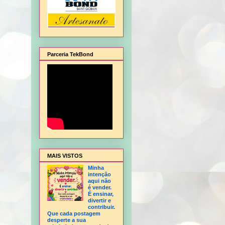
Parceria TekBond
alagem de Natal, Flor Hortência, Flor Orquídea - sem frisador, Flor Rosa - sem fris
MAIS VISTOS
Minha
intenção
aqui não
é vender.
É ensinar,
divertir e
contribuir.
Que cada postagem
desperte a sua