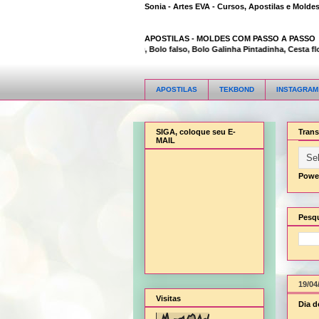
Sonia - Artes EVA - Cursos, Apostilas e Molde
APOSTILAS -
MOLDES COM PASSO A PASSO
Animal Bambi 3D, Bolo falso, Bolo Galinha Pintadinha, Cesta flor, 
APOSTILAS
TEKBOND
INSTAGRAM
SIGA, coloque seu E-
Trans
MAIL
Powe
Pesqu
19/04
Visitas
Dia d