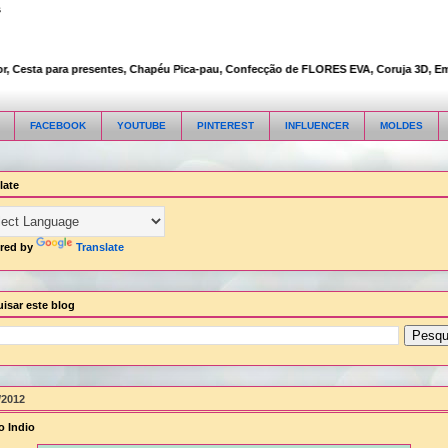
s
Cesta para presentes, Chapéu Pica-pau, Confecção de FLORES EVA, Coruja 3D, Embalag
FACEBOOK
YOUTUBE
PINTEREST
INFLUENCER
MOLDES
late
red by
Translate
isar este blog
/2012
o Indio