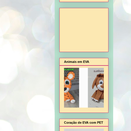
Animais em EVA
Coração de EVA com PET