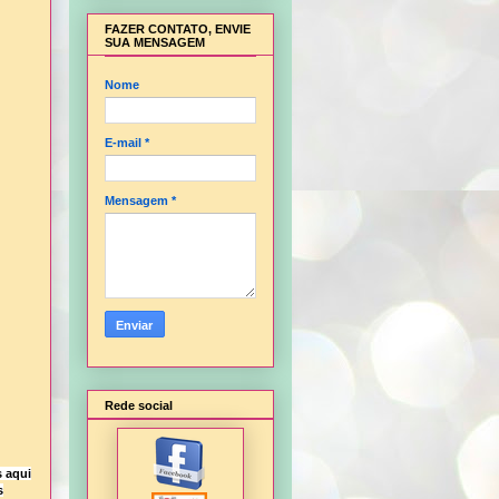
FAZER CONTATO, ENVIE
SUA MENSAGEM
Nome
E-mail
*
Mensagem
*
Rede social
 aqui
s