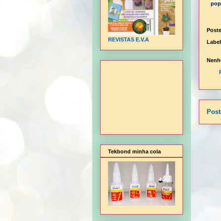
pop
Post
REVISTAS E.V.A
Labe
Nenh
Post
Tekbond minha cola