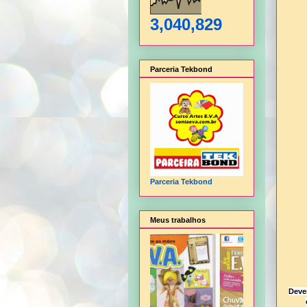
3,040,829
Parceria Tekbond
Parceria Tekbond
Meus trabalhos
Deve