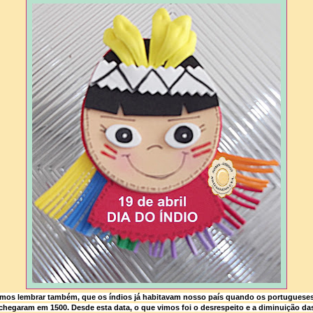
mos lembrar também, que os índios já habitavam nosso país quando os portugueses
chegaram em 1500. Desde esta data, o que vimos foi o desrespeito e a diminuição da