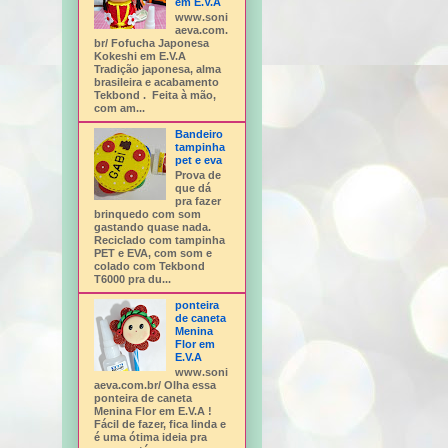
em E.V.A
www.soni
aeva.com.
br/ Fofucha Japonesa
Kokeshi em E.V.A
Tradição japonesa, alma
brasileira e acabamento
Tekbond . Feita à mão,
com am...
Bandeiro
tampinha
pet e eva
Prova de
que dá
pra fazer
brinquedo com som
gastando quase nada.
Reciclado com tampinha
PET e EVA, com som e
colado com Tekbond
T6000 pra du...
ponteira
de caneta
Menina
Flor em
E.V.A
www.soni
aeva.com.br/ Olha essa
ponteira de caneta
Menina Flor em E.V.A !
Fácil de fazer, fica linda e
é uma ótima ideia pra