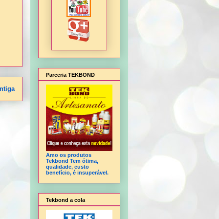
Parceria TEKBOND
ntiga
Amo os produtos
Tekbond Tem ótima,
qualidade, custo
benefício, é insuperável.
Tekbond a cola