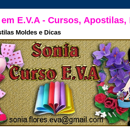
 em E.V.A - Cursos, Apostilas,
tilas Moldes e Dicas