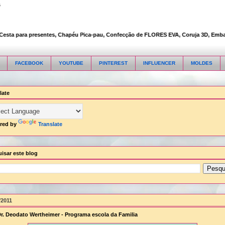
s
ta para presentes, Chapéu Pica-pau, Confecção de FLORES EVA, Coruja 3D, Embalagem 
FACEBOOK
YOUTUBE
PINTEREST
INFLUENCER
MOLDES
late
red by
Translate
isar este blog
/2011
Dr. Deodato Wertheimer - Programa escola da Familia