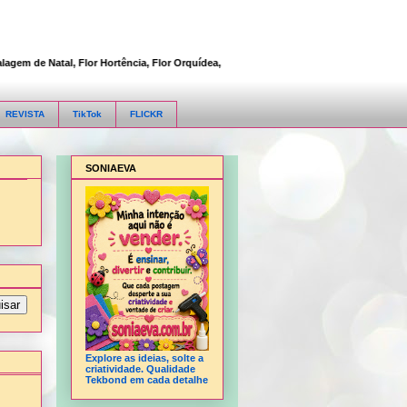
de Natal, Flor Hortência, Flor Orquídea, Flor Rosa, Fofucha 3D articulada, Fofucho
REVISTA
TikTok
FLICKR
SONIAEVA
Explore as ideias, solte a
criatividade. Qualidade
Tekbond em cada detalhe