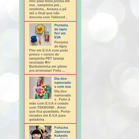
nho para festa junina em
eva , tampinha pet ,
rendinha , Arrasta o pé
até o final que não
descola com Tekbond .
Ponteira
de lapis
flor em
EVA
Ponteira
de lápis
Flor em E.V.A com poás
pretos + centro de
tampinha PET laranja
reciclada ♻️✨
Borboletinha em glitter
pra arrematar! Feita ...
Dia dos
namorado
s com eva
Dia dos
namorado
s . Feito à
mão com E.V.A e colado
com TEKBOND . Amor
que fica guardado. Porta-
recados em E.V.A para
geladeira
Fofucha
Japonesa
Kokeshi