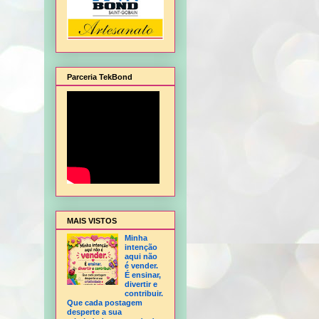
Parceria TekBond
gem de Natal, Flor Hortência, Flor Orquídea - sem frisador, Flor Rosa - sem frisado
MAIS VISTOS
Minha
intenção
aqui não
é vender.
É ensinar,
divertir e
contribuir.
Que cada postagem
desperte a sua