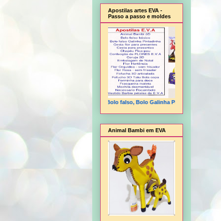
Apostilas artes EVA -
Passo a passo e moldes
Animal Bambi 3D, Bolo falso, Bolo Galinha Pintadinha, Cesta flor, 
Animal Bambi em EVA