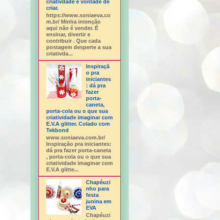
criativdade e vontade de
criar.
https://www.soniaeva.co
m.br/ Minha intenção
aqui não é vender. É
ensinar, divertir e
contribuir . Que cada
postagem desperte a sua
criativda...
Inspiraçã
o pra
iniciantes
: dá pra
fazer
porta-
caneta,
porta-cola ou o que sua
criatividade imaginar com
E.V.A glitter. Colado com
Tekbond
www.soniaeva.com.br/
Inspiração pra iniciantes:
dá pra fazer porta-caneta
, porta-cola ou o que sua
criatividade imaginar com
E.V.A glitte...
Chapéuzi
nho para
festa
junina em
EVA
Chapéuzi