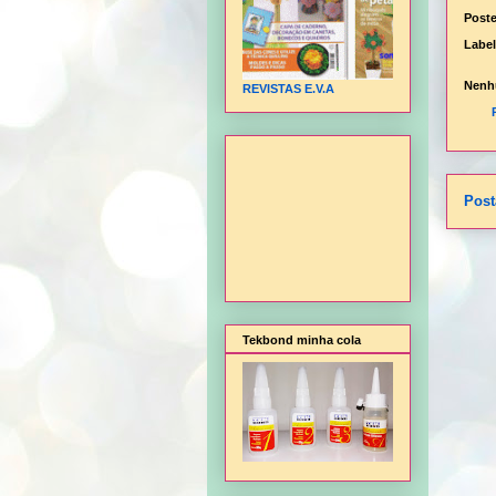
Post
Labe
Nenh
REVISTAS E.V.A
Post
Tekbond minha cola