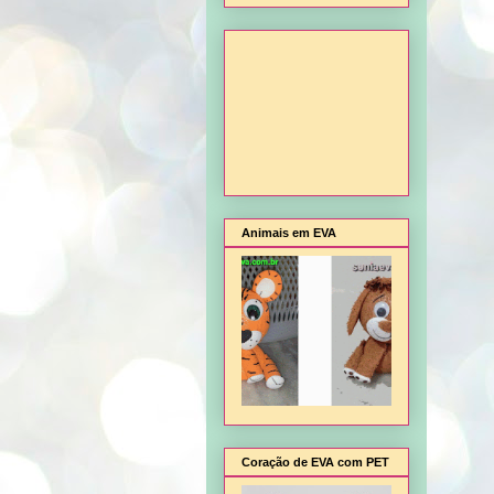
Animais em EVA
Coração de EVA com PET