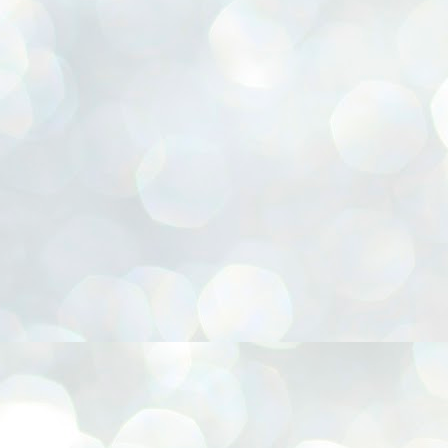
Cesta para presentes, Chapéu Pica-pau, Confecção de FLORES E.V.A, Coruja 3D, Embala