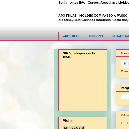
Sonia - Artes EVA - Cursos, Apostilas e Molde
APOSTILAS -
MOLDES COM PASSO A PASSO
Animal Bambi 3D, Bolo falso, Bolo Galinha Pintadinha, Cesta flor, Ces
APOSTILAS
TEKBOND
INSTAGRAM
SIGA, coloque seu E-
Trans
MAIL
Powe
Pesqu
16/10
Visitas
E.E. 