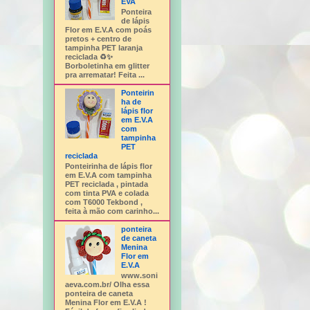
EVA
Ponteira
de lápis
Flor em E.V.A com poás
pretos + centro de
tampinha PET laranja
reciclada ♻️✨
Borboletinha em glitter
pra arrematar! Feita ...
Ponteirin
ha de
lápis flor
em E.V.A
com
tampinha
PET
reciclada
Ponteirinha de lápis flor
em E.V.A com tampinha
PET reciclada , pintada
com tinta PVA e colada
com T6000 Tekbond ,
feita à mão com carinho...
ponteira
de caneta
Menina
Flor em
E.V.A
www.soni
aeva.com.br/ Olha essa
ponteira de caneta
Menina Flor em E.V.A !