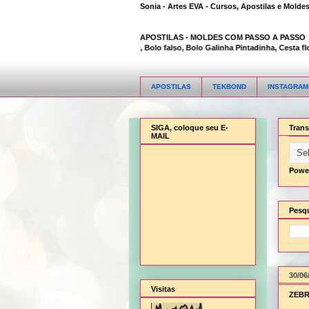
Sonia - Artes EVA - Cursos, Apostilas e Molde
APOSTILAS -
MOLDES COM PASSO A PASSO
Animal Bambi 3D, Bolo falso, Bolo Galinha Pintadinha, Cesta flor, 
APOSTILAS
TEKBOND
INSTAGRAM
SIGA, coloque seu E-
Trans
MAIL
Powe
Pesqu
30/06
Visitas
ZEBR