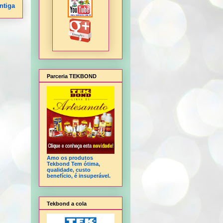
ntiga
Parceria TEKBOND
Amo os produtos
Tekbond Tem ótima,
qualidade, custo
benefício, é insuperável.
Tekbond a cola