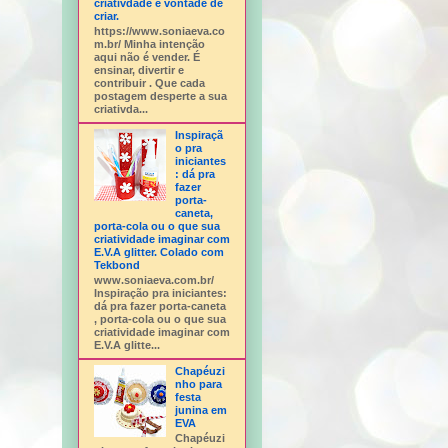
criativdade e vontade de
criar.
https://www.soniaeva.co
m.br/ Minha intenção
aqui não é vender. É
ensinar, divertir e
contribuir . Que cada
postagem desperte a sua
criativda...
Inspiraçã
o pra
iniciantes
: dá pra
fazer
porta-
caneta,
porta-cola ou o que sua
criatividade imaginar com
E.V.A glitter. Colado com
Tekbond
www.soniaeva.com.br/
Inspiração pra iniciantes:
dá pra fazer porta-caneta
, porta-cola ou o que sua
criatividade imaginar com
E.V.A glitte...
Chapéuzi
nho para
festa
junina em
EVA
Chapéuzi