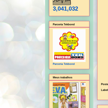
3,041,032
Parceria Tekbond
Parceria Tekbond
Meus trabalhos
Post
Labe