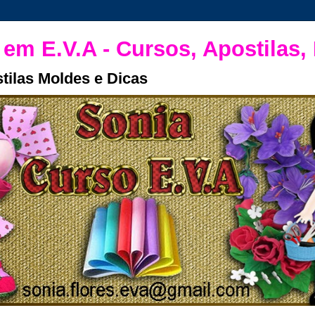
 em E.V.A - Cursos, Apostilas,
tilas Moldes e Dicas