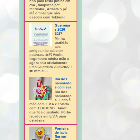
nho para festa junina em
eva , tampinha pet ,
rendinha , Arrasta o pé
até o final que não
descola com Tekbond .
Guerreira
s 2026
2027
Minha
gratidão
aos
amigos não cabe em
palavras. 🙏🥹 Vocês
seguraram minha mão e
agora sou oficialmente
uma Guerreira 2026/2027 !
👑 Vem aí ...
Dia dos
namorado
s com eva
Dia dos
namorado
s . Feito à
mão com E.V.A e colado
com TEKBOND . Amor
que fica guardado. Porta-
recados em E.V.A para
geladeira
Ponteira
de lapis
flor em