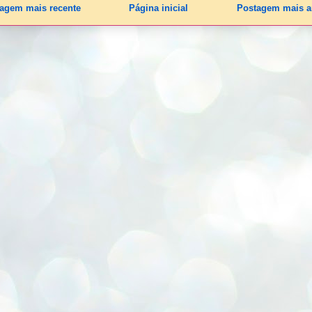
agem mais recente
Página inicial
Postagem mais a