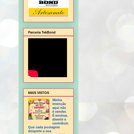
Parceria TekBond
alagem de Natal, Flor Hortência, Flor Orquídea - sem frisador, Flor Rosa - sem fris
MAIS VISTOS
Minha
intenção
aqui não
é vender.
É ensinar,
divertir e
contribuir.
Que cada postagem
desperte a sua