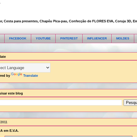
s
Cesta para presentes, Chapéu Pica-pau, Confecção de FLORES EVA, Coruja 3D, Embalag
FACEBOOK
YOUTUBE
PINTEREST
INFLUENCER
MOLDES
late
red by
Translate
isar este blog
/2011
A em E.V.A.