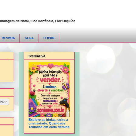
em de Natal, Flor Hortência, Flor Orquídea, Flor Rosa, Fofucha 3D articulada, Fofu
REVISTA
TikTok
FLICKR
SONIAEVA
Explore as ideias, solte a
criatividade. Qualidade
Tekbond em cada detalhe