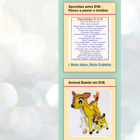
Apostilas artes EVA -
Passo a passo e moldes
Animal Bambi 3D, Bolo falso, Bolo Galinha Pintadinha, Cesta flo
Animal Bambi em EVA