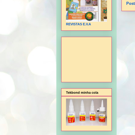
Post
REVISTAS E.V.A
Tekbond minha cola