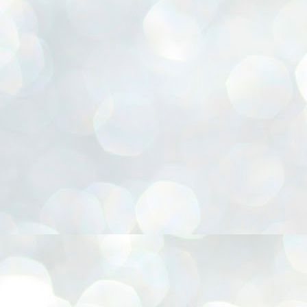
r, Cesta para presentes, Chapéu Pica-pau, Confecção de FLORES E.V.A, Coruja 3D, Emb