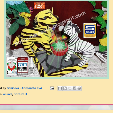
ed by
Soniaeva - Artesanato EVA
ls:
animal
,
FOFUCHA