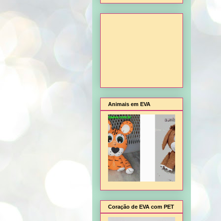
Animais em EVA
Coração de EVA com PET