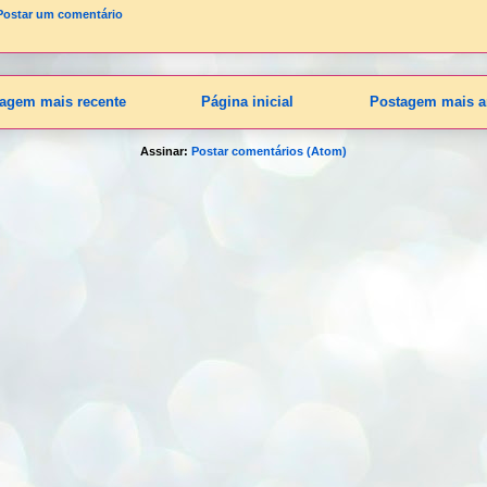
Postar um comentário
agem mais recente
Página inicial
Postagem mais a
Assinar:
Postar comentários (Atom)