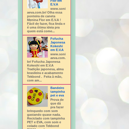
Flor em
E.V.A
www.soni
aeva.com.br/ Olha essa
ponteira de caneta
Menina Flor em E.V.A !
Fácil de fazer, fica linda e
é uma ótima ideia pra
quem está come...
Fofucha
Japonesa
Kokeshi
em E.V.A
www.soni
aeva.com.
br/ Fofucha Japonesa
Kokeshi em E.V.A
Tradição japonesa, alma
brasileira e acabamento
Tekbond . Feita à mão,
com am...
Bandeiro
tampinha
pet e eva
Prova de
que dá
pra fazer
brinquedo com som
gastando quase nada.
Reciclado com tampinha
PET e EVA, com som e
colado com Tekbond