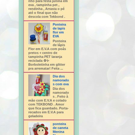
nho para festa junina em
eva , tampinha pet ,
rendinha , Arrasta o pé
até o final que não
descola com Tekbond .
Ponteira
de lapis
flor em
EVA
Ponteira
de lápis
Flor em E.V.A com poás
pretos + centro de
tampinha PET laranja
reciclada ♻️✨
Borboletinha em glitter
pra arrematar! Feita ...
Dia dos
namorado
s com eva
Dia dos
namorado
s . Feito à
mão com E.V.A e colado
com TEKBOND . Amor
que fica guardado. Porta-
recados em E.V.A para
geladeira
ponteira
de caneta
Menina