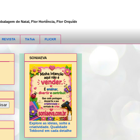
em de Natal, Flor Hortência, Flor Orquídea, Flor Rosa, Fofucha 3D articulada, Fofu
REVISTA
TikTok
FLICKR
SONIAEVA
Explore as ideias, solte a
criatividade. Qualidade
Tekbond em cada detalhe