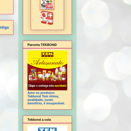
ntiga
Parceria TEKBOND
Amo os produtos
Tekbond Tem ótima,
qualidade, custo
benefício, é insuperável.
Tekbond a cola