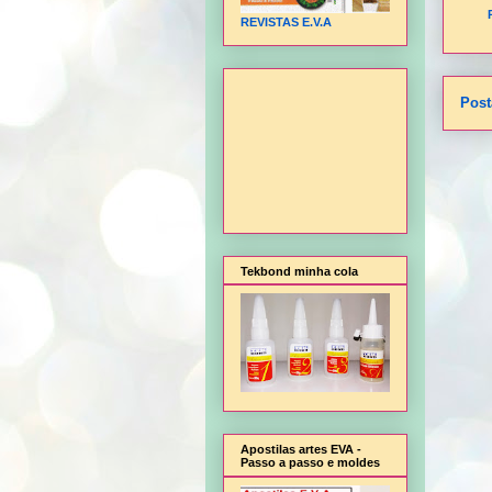
REVISTAS E.V.A
Post
Tekbond minha cola
Apostilas artes EVA -
Passo a passo e moldes