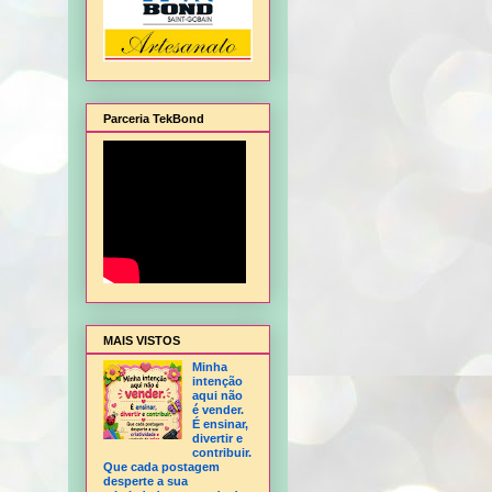
Parceria TekBond
alagem de Natal, Flor Hortência, Flor Orquídea - sem frisador, Flor Rosa - sem fris
MAIS VISTOS
Minha
intenção
aqui não
é vender.
É ensinar,
divertir e
contribuir.
Que cada postagem
desperte a sua