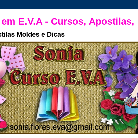
 em E.V.A - Cursos, Apostilas,
tilas Moldes e Dicas