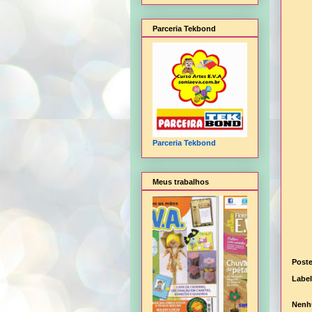
Parceria Tekbond
Parceria Tekbond
Meus trabalhos
Post
Labe
Nenh