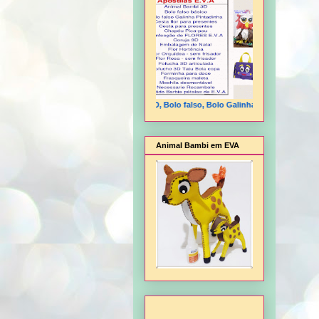
Animal Bambi 3D, Bolo falso, Bolo Galinha Pintadinha, Cesta flo
Animal Bambi em EVA