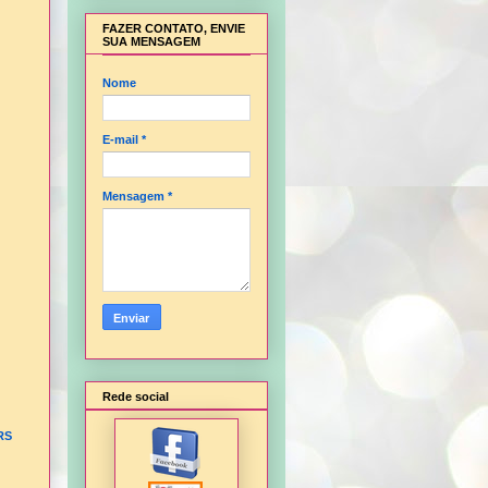
FAZER CONTATO, ENVIE
SUA MENSAGEM
Nome
E-mail
*
Mensagem
*
Rede social
RS