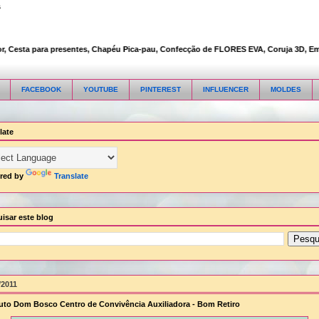
s
Cesta para presentes, Chapéu Pica-pau, Confecção de FLORES EVA, Coruja 3D, Embalag
FACEBOOK
YOUTUBE
PINTEREST
INFLUENCER
MOLDES
late
red by
Translate
isar este blog
/2011
tuto Dom Bosco Centro de Convivência Auxiliadora - Bom Retiro