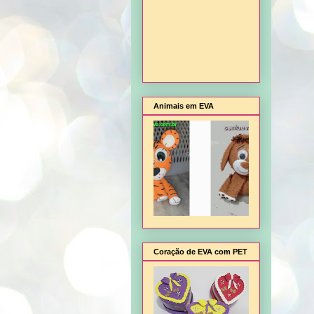
Animais em EVA
Coração de EVA com PET