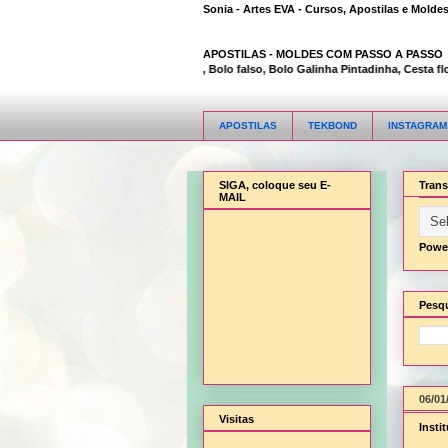
Sonia - Artes EVA - Cursos, Apostilas e Molde
APOSTILAS -
MOLDES COM PASSO A PASSO
Animal Bambi 3D, Bolo falso, Bolo Galinha Pintadinha, Cesta flor, 
APOSTILAS
TEKBOND
INSTAGRAM
SIGA, coloque seu E-
Trans
MAIL
Powe
Pesqu
06/01
Visitas
Insti