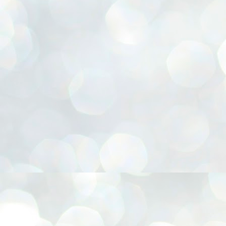
r, Cesta para presentes, Chapéu Pica-pau, Confecção de FLORES E.V.A, Coruja 3D, Emb