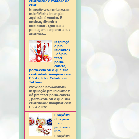
criativdade e vontade de
criar.
https://www.soniaeva.co
m.br/ Minha intenção
aqui não é vender. É
ensinar, divertir e
contribuir . Que cada
postagem desperte a sua
criativda...
Inspiraçã
o pra
iniciantes
: dá pra
fazer
porta-
caneta,
porta-cola ou o que sua
criatividade imaginar com
E.V.A glitter. Colado com
Tekbond
www.soniaeva.com.br/
Inspiração pra iniciantes:
dá pra fazer porta-caneta
, porta-cola ou o que sua
criatividade imaginar com
E.V.A glitte...
Chapéuzi
nho para
festa
junina em
EVA
Chapéuzi