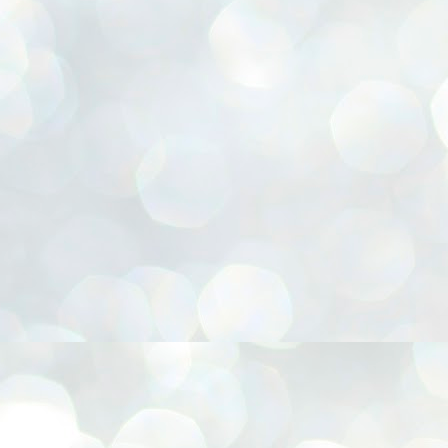
r, Cesta para presentes, Chapéu Pica-pau, Confecção de FLORES E.V.A, Coruja 3D, Emb