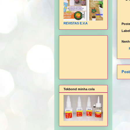
REVISTAS E.V.A
Post
Labe
Nenh
Post
Tekbond minha cola