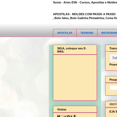
Sonia - Artes EVA - Cursos, Apostilas e Molde
APOSTILAS -
MOLDES COM PASSO A PASSO
Animal Bambi 3D, Bolo falso, Bolo Galinha Pintadinha, Cesta flor, 
APOSTILAS
TEKBOND
INSTAGRAM
SIGA, coloque seu E-
Trans
MAIL
Powe
Pesqu
08/07
Visitas
EJA E