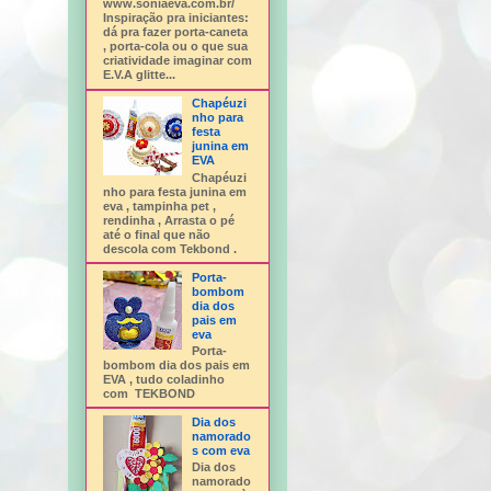
www.soniaeva.com.br/
Inspiração pra iniciantes:
dá pra fazer porta-caneta
, porta-cola ou o que sua
criatividade imaginar com
E.V.A glitte...
Chapéuzi
nho para
festa
junina em
EVA
Chapéuzi
nho para festa junina em
eva , tampinha pet ,
rendinha , Arrasta o pé
até o final que não
descola com Tekbond .
Porta-
bombom
dia dos
pais em
eva
Porta-
bombom dia dos pais em
EVA , tudo coladinho
com TEKBOND
Dia dos
namorado
s com eva
Dia dos
namorado