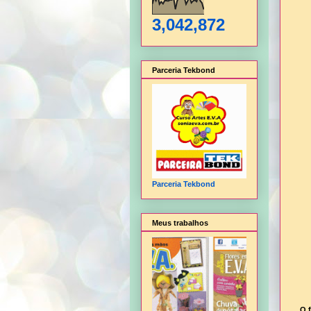
3,042,872
Parceria Tekbond
Parceria Tekbond
Meus trabalhos
O 