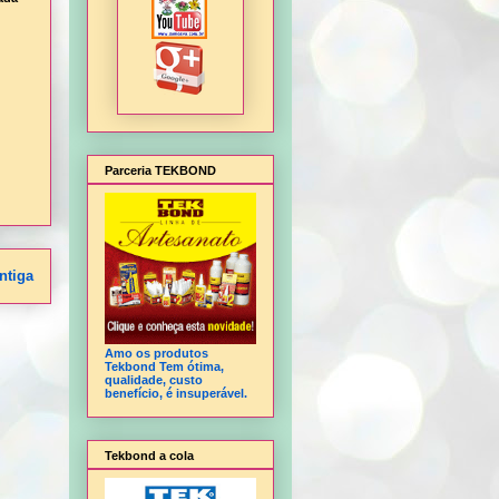
Parceria TEKBOND
ntiga
Amo os produtos
Tekbond Tem ótima,
qualidade, custo
benefício, é insuperável.
Tekbond a cola