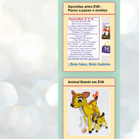
Apostilas artes EVA -
Passo a passo e moldes
Animal Bambi 3D, Bolo falso, Bolo Galinha Pintadinha, Cesta flo
Animal Bambi em EVA