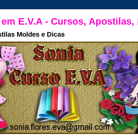
 em E.V.A - Cursos, Apostilas,
tilas Moldes e Dicas