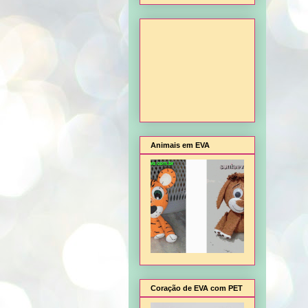
Animais em EVA
Coração de EVA com PET