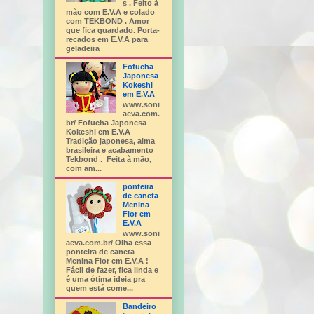
s . Feito à
mão com E.V.A e colado
com TEKBOND . Amor
que fica guardado. Porta-
recados em E.V.A para
geladeira
Fofucha
Japonesa
Kokeshi
em E.V.A
www.soni
aeva.com.
br/ Fofucha Japonesa
Kokeshi em E.V.A
Tradição japonesa, alma
brasileira e acabamento
Tekbond . Feita à mão,
com am...
ponteira
de caneta
Menina
Flor em
E.V.A
www.soni
aeva.com.br/ Olha essa
ponteira de caneta
Menina Flor em E.V.A !
Fácil de fazer, fica linda e
é uma ótima ideia pra
quem está come...
Bandeiro