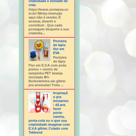
criativdade e vontade de
criar.
https://www.soniaeva.co
m.br/ Minha intenção
aqui não é vender. É
ensinar, divertir e
contribuir . Que cada
postagem desperte a sua
criativda...
Ponteira
de lapis
flor em
EVA
Ponteira
de lápis
Flor em E.V.A com poás
pretos + centro de
tampinha PET laranja
reciclada ♻️✨
Borboletinha em glitter
pra arrematar! Feita ...
Inspiraçã
o pra
iniciantes
: dá pra
fazer
porta-
caneta,
porta-cola ou o que sua
criatividade imaginar com
E.V.A glitter. Colado com
Tekbond