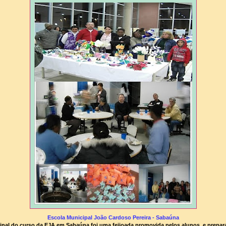
Escola Municipal João Cardoso Pereira - Sabaúna
final do curso da EJA em Sabaúna foi uma feijoada promovida pelos alunos, e prepar