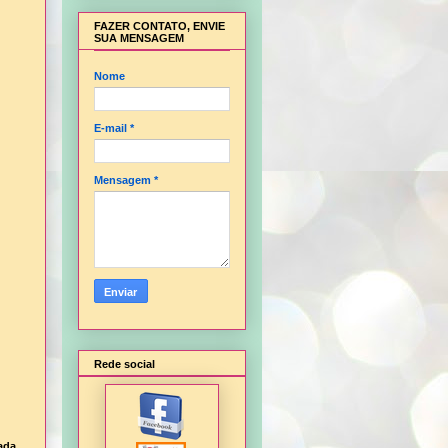
FAZER CONTATO, ENVIE
SUA MENSAGEM
Nome
E-mail
*
Mensagem
*
Rede social
ada