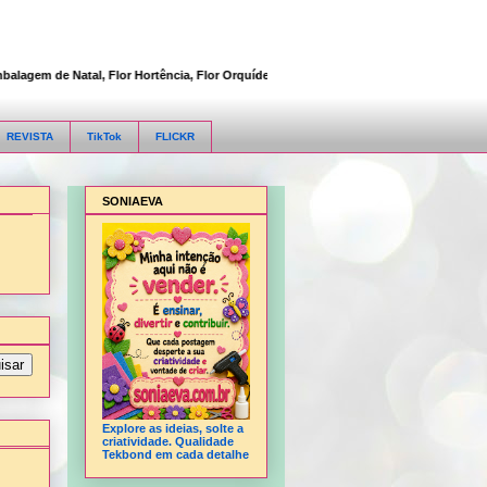
em de Natal, Flor Hortência, Flor Orquídea, Flor Rosa, Fofucha 3D articulada, Fofu
REVISTA
TikTok
FLICKR
SONIAEVA
Explore as ideias, solte a
criatividade. Qualidade
Tekbond em cada detalhe