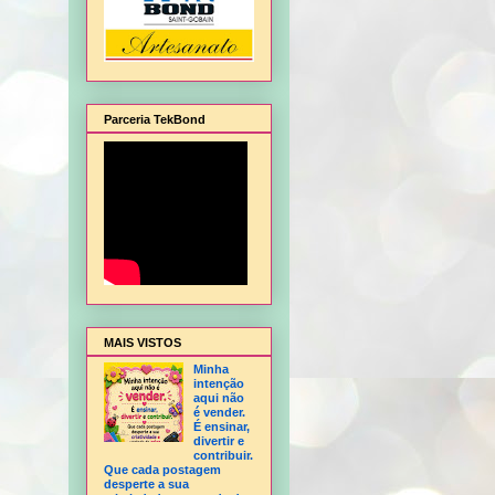
Parceria TekBond
alagem de Natal, Flor Hortência, Flor Orquídea - sem frisador, Flor Rosa - sem fris
MAIS VISTOS
Minha
intenção
aqui não
é vender.
É ensinar,
divertir e
contribuir.
Que cada postagem
desperte a sua