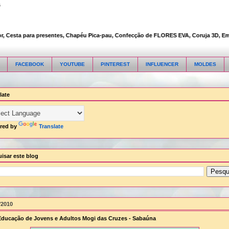
s
Cesta para presentes, Chapéu Pica-pau, Confecção de FLORES EVA, Coruja 3D, Embalag
FACEBOOK
YOUTUBE
PINTEREST
INFLUENCER
MOLDES
late
red by
Translate
isar este blog
/2010
ducação de Jovens e Adultos Mogi das Cruzes - Sabaúna