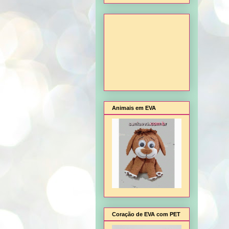
Animais em EVA
Coração de EVA com PET