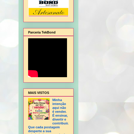
Parceria TekBond
sa - sem frisador, Fofucha 3D articulada, Fofucho 3D Tatu Bola copa, Forminha para 
MAIS VISTOS
Minha
intenção
aqui não
é vender.
É ensinar,
divertir e
contribuir.
Que cada postagem
desperte a sua