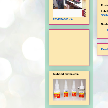
Post
Labe
SOUV
REVISTAS E.V.A
Nenh
Post
Tekbond minha cola