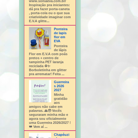
www.soniaeva.com.br/
Inspiração pra iniciantes:
dá pra fazer porta-caneta
, porta-cola ou o que sua
criatividade imaginar com
E.V.A glitte...
Ponteira
de lapis
flor em
EVA
Ponteira
de lápis
Flor em E.V.A com poás
pretos + centro de
tampinha PET laranja
reciclada ♻️✨
Borboletinha em glitter
pra arrematar! Feita ...
Guerreira
s 2026
2027
Minha
gratidão
aos
amigos não cabe em
palavras. 🙏🥹 Vocês
seguraram minha mão e
agora sou oficialmente
uma Guerreira 2026/2027 !
👑 Vem aí ...
Chapéuzi