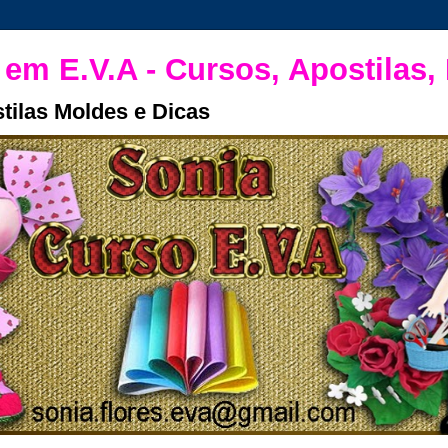
 em E.V.A - Cursos, Apostilas,
tilas Moldes e Dicas