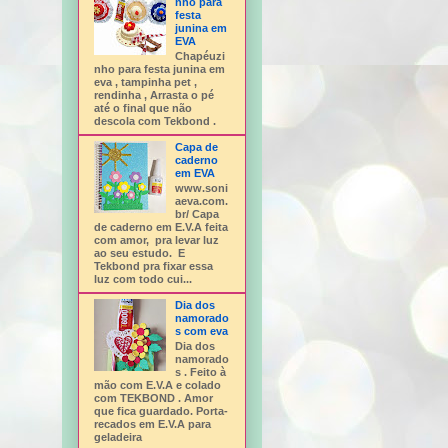
nho para
festa
junina em
EVA
Chapéuzi
nho para festa junina em
eva , tampinha pet ,
rendinha , Arrasta o pé
até o final que não
descola com Tekbond .
Capa de
caderno
em EVA
www.soni
aeva.com.
br/ Capa
de caderno em E.V.A feita
com amor, pra levar luz
ao seu estudo. E
Tekbond pra fixar essa
luz com todo cui...
Dia dos
namorado
s com eva
Dia dos
namorado
s . Feito à
mão com E.V.A e colado
com TEKBOND . Amor
que fica guardado. Porta-
recados em E.V.A para
geladeira