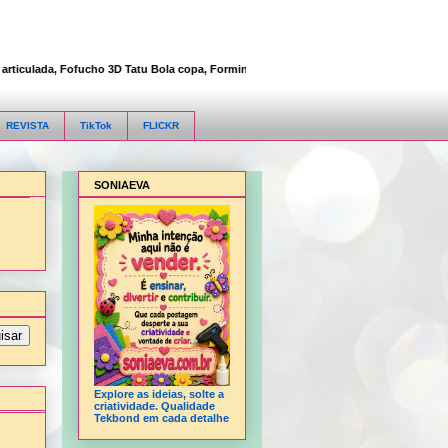
iculada, Fofucho 3D Tatu Bola copa, Forminha para doce, Frasqueira maleta, Mochila
REVISTA
TikTok
FLICKR
SONIAEVA
Explore as ideias, solte a
criatividade. Qualidade
Tekbond em cada detalhe