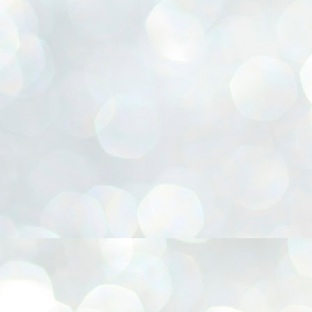
oruja 3D, Embalagem de Natal, Flor Hortência, Flor Orquídea - sem frisador, Flor Ro