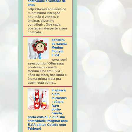
criativdade e vontade de
criar.
https://www.soniaeva.co
m.br/ Minha intenção
aqui não é vender. É
ensinar, divertir e
contribuir . Que cada
postagem desperte a sua
criativda...
ponteira
de caneta
Menina
Flor em
E.V.A
www.soni
aeva.com.br/ Olha essa
ponteira de caneta
Menina Flor em E.V.A !
Fácil de fazer, fica linda e
é uma ótima ideia pra
quem está come...
Inspiraçã
o pra
iniciantes
: dá pra
fazer
porta-
caneta,
porta-cola ou o que sua
criatividade imaginar com
E.V.A glitter. Colado com
Tekbond