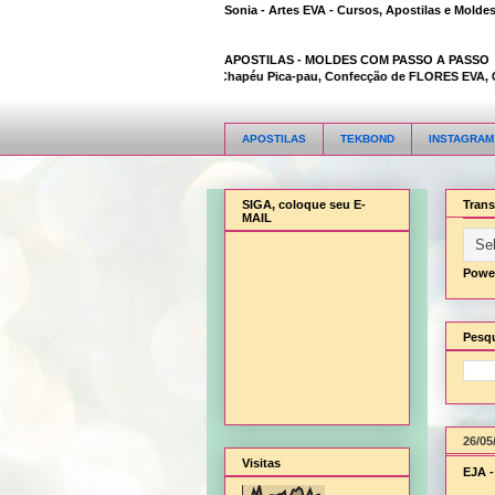
Sonia - Artes EVA - Cursos, Apostilas e Molde
APOSTILAS -
MOLDES COM PASSO A PASSO
 Cesta flor, Cesta para presentes, Chapéu Pica-pau, Confecção de FLORES EVA, Coruj
APOSTILAS
TEKBOND
INSTAGRAM
SIGA, coloque seu E-
Trans
MAIL
Powe
Pesqu
26/05
Visitas
EJA 