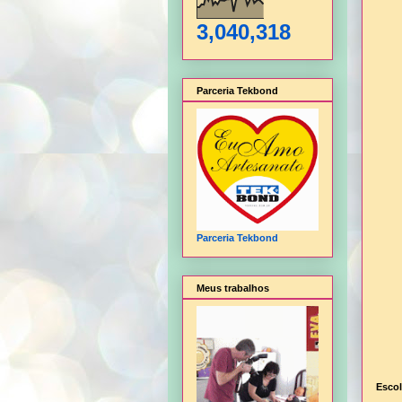
3,040,318
Parceria Tekbond
Parceria Tekbond
Meus trabalhos
Escol