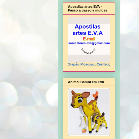
Apostilas artes EVA -
Passo a passo e moldes
ha, Cesta flor, Cesta para presentes, Chapéu Pica-pau, Confecção de FLORES E.V.A, C
Animal Bambi em EVA