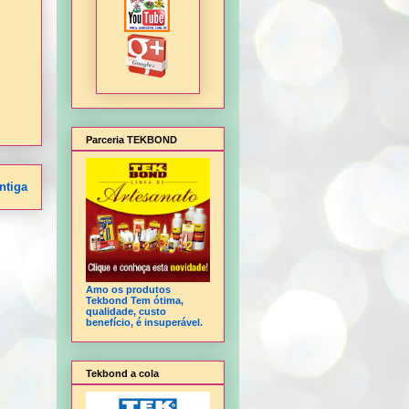
Parceria TEKBOND
ntiga
Amo os produtos
Tekbond Tem ótima,
qualidade, custo
benefício, é insuperável.
Tekbond a cola