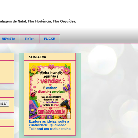
 de Natal, Flor Hortência, Flor Orquídea, Flor Rosa, Fofucha 3D articulada, Fofuch
REVISTA
TikTok
FLICKR
SONIAEVA
Explore as ideias, solte a
criatividade. Qualidade
Tekbond em cada detalhe