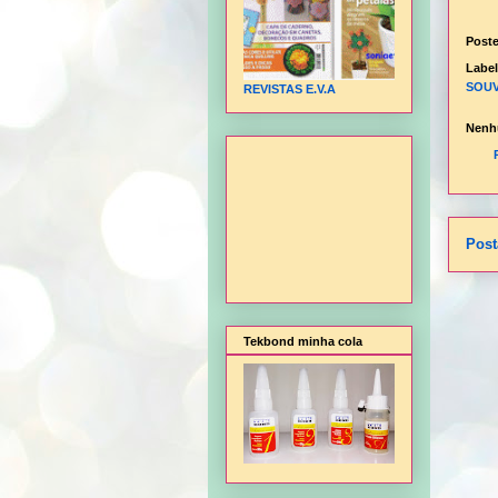
Post
Labe
SOUV
REVISTAS E.V.A
Nenh
Post
Tekbond minha cola