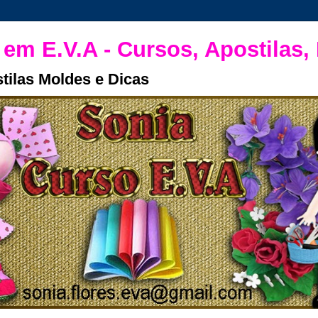
 em E.V.A - Cursos, Apostilas,
tilas Moldes e Dicas