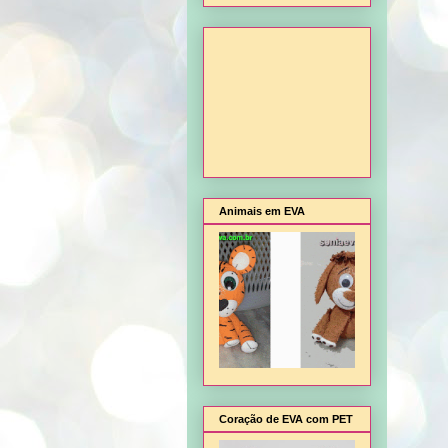
Animais em EVA
Coração de EVA com PET