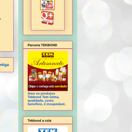
,
Parceria TEKBOND
ntiga
Amo os produtos
Tekbond Tem ótima,
qualidade, custo
benefício, é insuperável.
Tekbond a cola