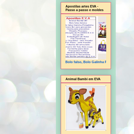
Apostilas artes EVA -
Passo a passo e moldes
Animal Bambi 3D, Bolo falso, Bolo Galinha Pintadinha, Cesta flor,
Animal Bambi em EVA