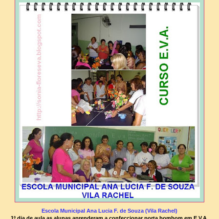
Escola Municipal Ana Lucia F. de Souza (Vila Rachel)
1º dia de aula as alunas aprenderam a confeccionar porta bombom em E.V.A.