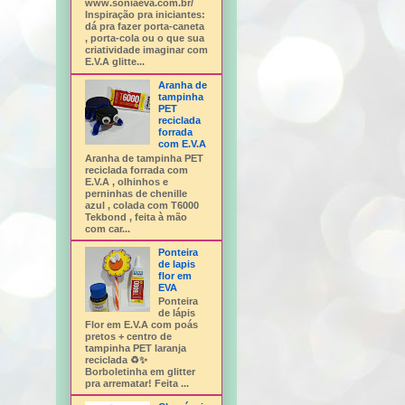
www.soniaeva.com.br/
Inspiração pra iniciantes:
dá pra fazer porta-caneta
, porta-cola ou o que sua
criatividade imaginar com
E.V.A glitte...
Aranha de
tampinha
PET
reciclada
forrada
com E.V.A
Aranha de tampinha PET
reciclada forrada com
E.V.A , olhinhos e
perninhas de chenille
azul , colada com T6000
Tekbond , feita à mão
com car...
Ponteira
de lapis
flor em
EVA
Ponteira
de lápis
Flor em E.V.A com poás
pretos + centro de
tampinha PET laranja
reciclada ♻️✨
Borboletinha em glitter
pra arrematar! Feita ...