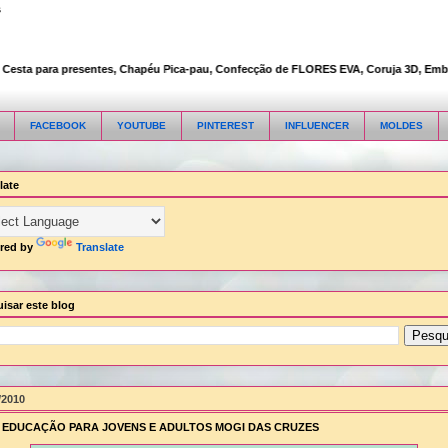
s
sta para presentes, Chapéu Pica-pau, Confecção de FLORES EVA, Coruja 3D, Embalagem
FACEBOOK
YOUTUBE
PINTEREST
INFLUENCER
MOLDES
late
red by
Translate
isar este blog
/2010
- EDUCAÇÃO PARA JOVENS E ADULTOS MOGI DAS CRUZES