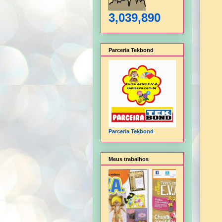
3,039,890
Parceria Tekbond
Parceria Tekbond
Meus trabalhos