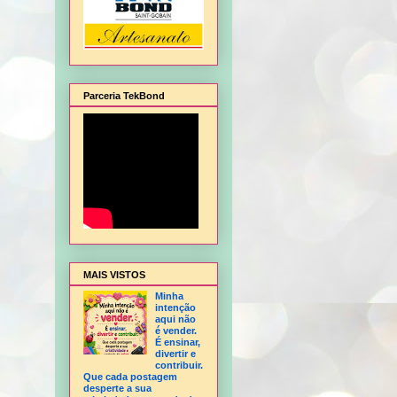
Parceria TekBond
agem de Natal, Flor Hortência, Flor Orquídea - sem frisador, Flor Rosa - sem frisad
MAIS VISTOS
Minha
intenção
aqui não
é vender.
É ensinar,
divertir e
contribuir.
Que cada postagem
desperte a sua