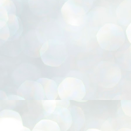
 Cesta para presentes, Chapéu Pica-pau, Confecção de FLORES E.V.A, Coruja 3D, Embal