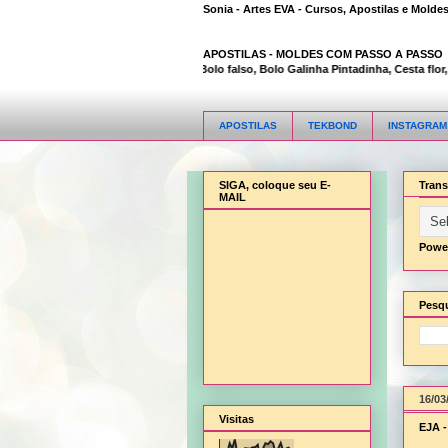
Sonia - Artes EVA - Cursos, Apostilas e Molde
APOSTILAS -
MOLDES COM PASSO A PASSO
Animal Bambi 3D, Bolo falso, Bolo Galinha Pintadinha, Cesta flor, Ce
APOSTILAS
TEKBOND
INSTAGRAM
SIGA, coloque seu E-
Trans
MAIL
Powe
Pesqu
16/03
Visitas
EJA 