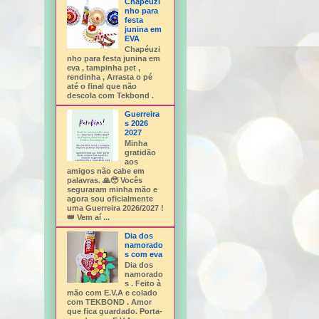
Chapéuzi
nho para
festa
junina em
EVA
Chapéuzi
nho para festa junina em
eva , tampinha pet ,
rendinha , Arrasta o pé
até o final que não
descola com Tekbond .
Guerreira
s 2026
2027
Minha
gratidão
aos
amigos não cabe em
palavras. 🙏🥹 Vocês
seguraram minha mão e
agora sou oficialmente
uma Guerreira 2026/2027 !
👑 Vem aí ...
Dia dos
namorado
s com eva
Dia dos
namorado
s . Feito à
mão com E.V.A e colado
com TEKBOND . Amor
que fica guardado. Porta-