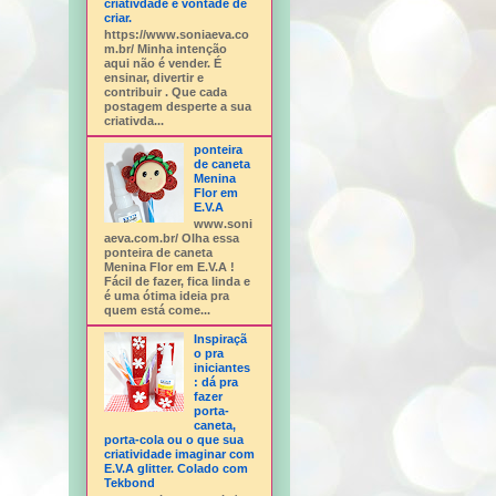
criativdade e vontade de
criar.
https://www.soniaeva.co
m.br/ Minha intenção
aqui não é vender. É
ensinar, divertir e
contribuir . Que cada
postagem desperte a sua
criativda...
ponteira
de caneta
Menina
Flor em
E.V.A
www.soni
aeva.com.br/ Olha essa
ponteira de caneta
Menina Flor em E.V.A !
Fácil de fazer, fica linda e
é uma ótima ideia pra
quem está come...
Inspiraçã
o pra
iniciantes
: dá pra
fazer
porta-
caneta,
porta-cola ou o que sua
criatividade imaginar com
E.V.A glitter. Colado com
Tekbond