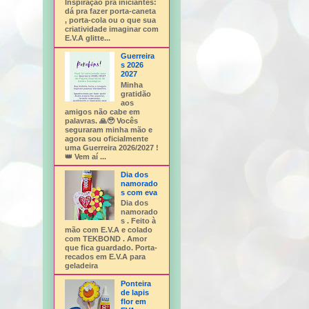
Inspiração pra iniciantes:
dá pra fazer porta-caneta
, porta-cola ou o que sua
criatividade imaginar com
E.V.A glitte...
Guerreira
s 2026
2027
Minha
gratidão
aos
amigos não cabe em
palavras. 🙏🥹 Vocês
seguraram minha mão e
agora sou oficialmente
uma Guerreira 2026/2027 !
👑 Vem aí ...
Dia dos
namorado
s com eva
Dia dos
namorado
s . Feito à
mão com E.V.A e colado
com TEKBOND . Amor
que fica guardado. Porta-
recados em E.V.A para
geladeira
Ponteira
de lapis
flor em