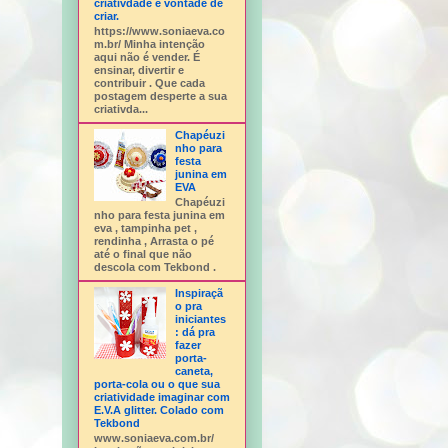
criativdade e vontade de
criar.
https://www.soniaeva.co
m.br/ Minha intenção
aqui não é vender. É
ensinar, divertir e
contribuir . Que cada
postagem desperte a sua
criativda...
Chapéuzi
nho para
festa
junina em
EVA
Chapéuzi
nho para festa junina em
eva , tampinha pet ,
rendinha , Arrasta o pé
até o final que não
descola com Tekbond .
Inspiraçã
o pra
iniciantes
: dá pra
fazer
porta-
caneta,
porta-cola ou o que sua
criatividade imaginar com
E.V.A glitter. Colado com
Tekbond
www.soniaeva.com.br/