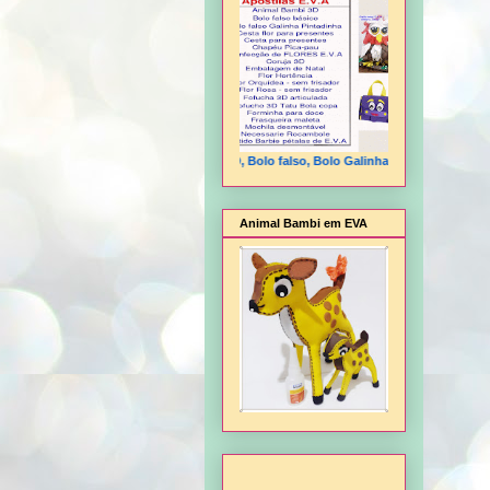
Animal Bambi 3D, Bolo falso, Bolo Galinha Pintadinha, Cesta flor
Animal Bambi em EVA