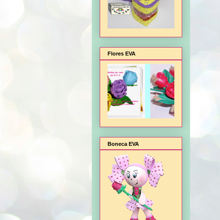
Flores EVA
Boneca EVA