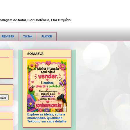
m de Natal, Flor Hortência, Flor Orquídea, Flor Rosa, Fofucha 3D articulada, Fofuc
REVISTA
TikTok
FLICKR
SONIAEVA
Explore as ideias, solte a
criatividade. Qualidade
Tekbond em cada detalhe