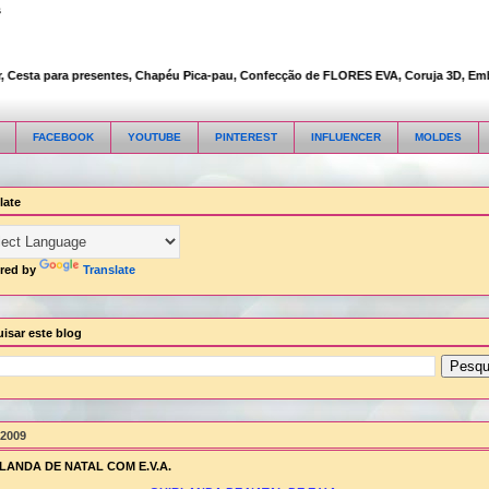
s
esta para presentes, Chapéu Pica-pau, Confecção de FLORES EVA, Coruja 3D, Embalage
FACEBOOK
YOUTUBE
PINTEREST
INFLUENCER
MOLDES
late
red by
Translate
isar este blog
/2009
LANDA DE NATAL COM E.V.A.