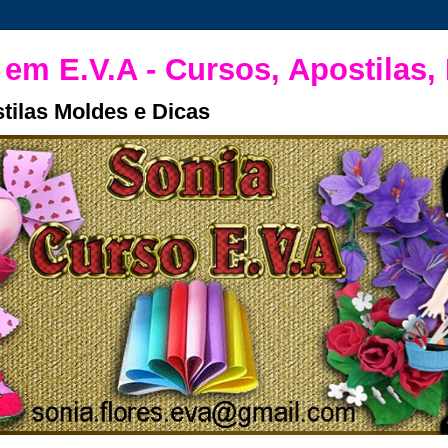
 em E.V.A - Cursos, Apostilas,
tilas Moldes e Dicas