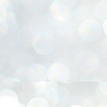
, Cesta para presentes, Chapéu Pica-pau, Confecção de FLORES E.V.A, Coruja 3D, Emba