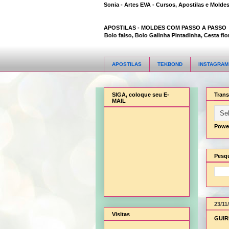
Sonia - Artes EVA - Cursos, Apostilas e Molde
APOSTILAS -
MOLDES COM PASSO A PASSO
Animal Bambi 3D, Bolo falso, Bolo Galinha Pintadinha, Cesta flor, C
APOSTILAS
TEKBOND
INSTAGRAM
SIGA, coloque seu E-
Trans
MAIL
Powe
Pesqu
23/11
Visitas
GUIR