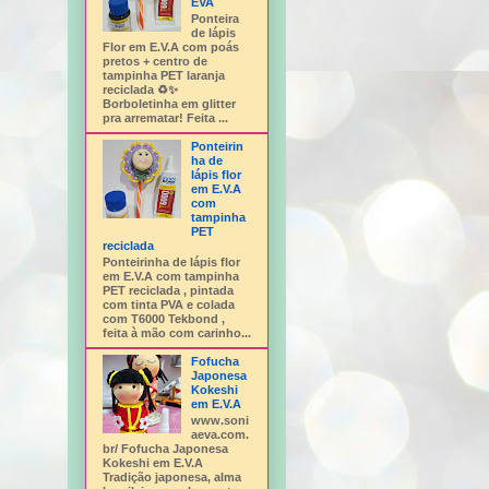
EVA
Ponteira
de lápis
Flor em E.V.A com poás
pretos + centro de
tampinha PET laranja
reciclada ♻️✨
Borboletinha em glitter
pra arrematar! Feita ...
Ponteirin
ha de
lápis flor
em E.V.A
com
tampinha
PET
reciclada
Ponteirinha de lápis flor
em E.V.A com tampinha
PET reciclada , pintada
com tinta PVA e colada
com T6000 Tekbond ,
feita à mão com carinho...
Fofucha
Japonesa
Kokeshi
em E.V.A
www.soni
aeva.com.
br/ Fofucha Japonesa
Kokeshi em E.V.A
Tradição japonesa, alma