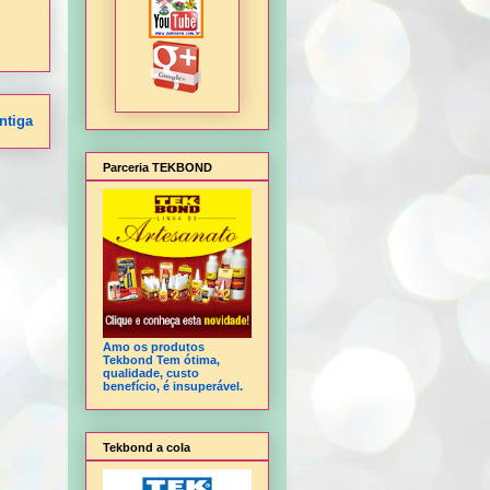
ntiga
Parceria TEKBOND
Amo os produtos
Tekbond Tem ótima,
qualidade, custo
benefício, é insuperável.
Tekbond a cola