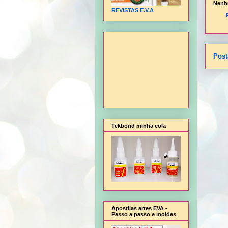
Nenh
REVISTAS E.V.A
Post
Tekbond minha cola
Apostilas artes EVA -
Passo a passo e moldes