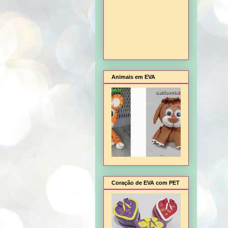
Animais em EVA
Coração de EVA com PET