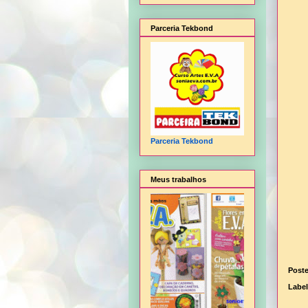
Parceria Tekbond
Parceria Tekbond
Meus trabalhos
Post
Labe