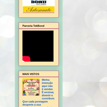
Parceria TekBond
lagem de Natal, Flor Hortência, Flor Orquídea - sem frisador, Flor Rosa - sem frisa
MAIS VISTOS
Minha
intenção
aqui não
é vender.
É ensinar,
divertir e
contribuir.
Que cada postagem
desperte a sua